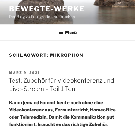
Zum
BEWEGTE-WERKE
Inhalt
Der Blog zu Fotografie und Drucken
springen
Menü
SCHLAGWORT:
MIKROPHON
VERÖFFENTLICHT
MÄRZ 9, 2021
AM
Test: Zubehör für Videokonferenz und
Live-Stream – Teil 1 Ton
Kaum jemand kommt heute noch ohne eine
Videokonferenz aus, Fernunterricht, Homeoffice
oder Telemedizin. Damit die Kommunikation gut
funktioniert, braucht es das richtige Zubehör.