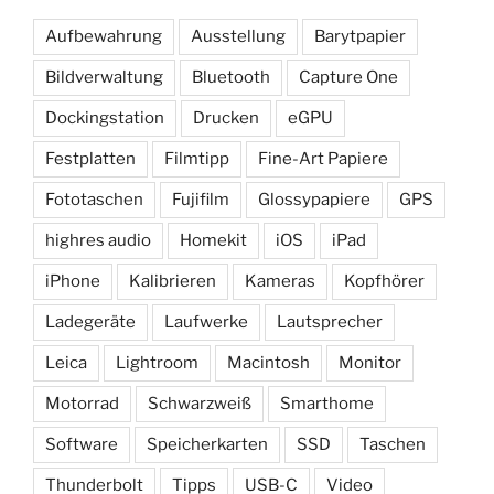
Aufbewahrung
Ausstellung
Barytpapier
Bildverwaltung
Bluetooth
Capture One
Dockingstation
Drucken
eGPU
Festplatten
Filmtipp
Fine-Art Papiere
Fototaschen
Fujifilm
Glossypapiere
GPS
highres audio
Homekit
iOS
iPad
iPhone
Kalibrieren
Kameras
Kopfhörer
Ladegeräte
Laufwerke
Lautsprecher
Leica
Lightroom
Macintosh
Monitor
Motorrad
Schwarzweiß
Smarthome
Software
Speicherkarten
SSD
Taschen
Thunderbolt
Tipps
USB-C
Video