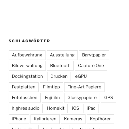
SCHLAGWÖRTER
Aufbewahrung
Ausstellung
Barytpapier
Bildverwaltung
Bluetooth
Capture One
Dockingstation
Drucken
eGPU
Festplatten
Filmtipp
Fine-Art Papiere
Fototaschen
Fujifilm
Glossypapiere
GPS
highres audio
Homekit
iOS
iPad
iPhone
Kalibrieren
Kameras
Kopfhörer