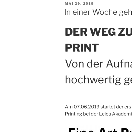
VERÖFFENTLICHT
MAI 29, 2019
AM
In einer Woche geht
DER WEG Z
PRINT
Von der Auf
hochwertig g
Am 07.06.2019 startet der er
Printing bei der Leica Akademi