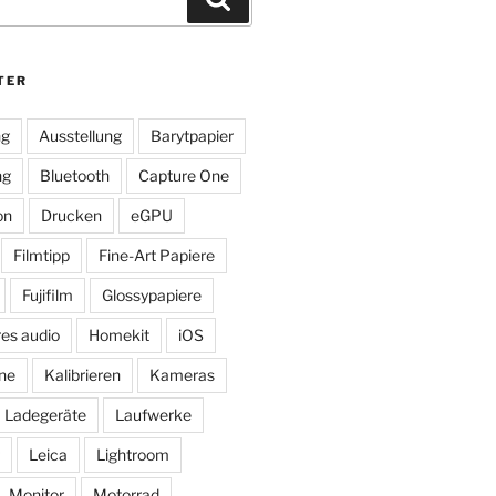
TER
ng
Ausstellung
Barytpapier
ng
Bluetooth
Capture One
on
Drucken
eGPU
Filmtipp
Fine-Art Papiere
Fujifilm
Glossypapiere
res audio
Homekit
iOS
ne
Kalibrieren
Kameras
Ladegeräte
Laufwerke
Leica
Lightroom
Monitor
Motorrad