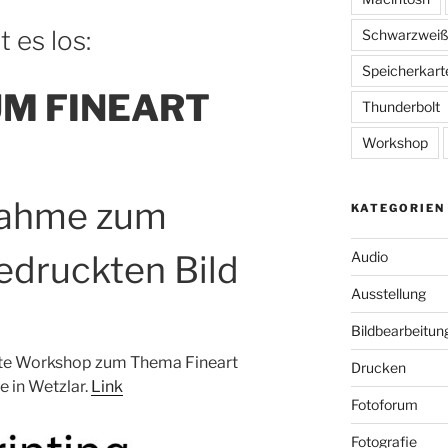
 es los:
Schwarzwei
Speicherkart
UM FINEART
Thunderbolt
Workshop
nahme zum
KATEGORIEN
Audio
edruckten Bild
Ausstellung
Bildbearbeitun
ste Workshop zum Thema Fineart
Drucken
e in Wetzlar.
Link
Fotoforum
Fotografie