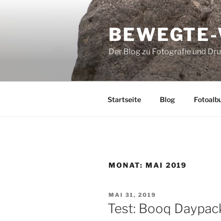
Zum
Inhalt
BEWEGTE
springen
Der Blog zu Fotografie und Dr
Startseite
Blog
Fotoalb
MONAT:
MAI 2019
VERÖFFENTLICHT
MAI 31, 2019
AM
Test: Booq Daypac