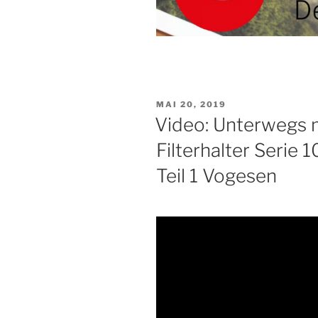
VERÖFFENTLICHT
MAI 20, 2019
AM
Video: Unterwegs
Filterhalter Serie 
Teil 1 Vogesen