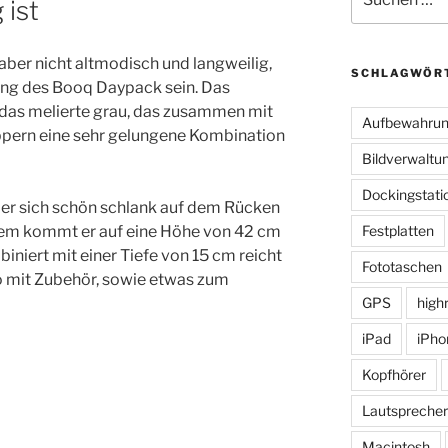
 ist
nach:
aber nicht altmodisch und langweilig,
SCHLAGWÖR
ung des Booq Daypack sein. Das
r das melierte grau, das zusammen mit
Aufbewahru
ppern eine sehr gelungene Kombination
Bildverwaltu
Dockingstati
er sich schön schlank auf dem Rücken
zdem kommt er auf eine Höhe von 42 cm
Festplatten
iniert mit einer Tiefe von 15 cm reicht
Fototaschen
ro mit Zubehör, sowie etwas zum
GPS
high
iPad
iPho
Kopfhörer
Lautsprecher
Macintosh