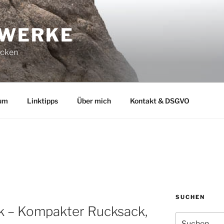
-WERKE
ucken
um
Linktipps
Über mich
Kontakt & DSGVO
SUCHEN
k – Kompakter Rucksack,
Suchen