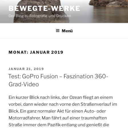
Zum
BEWEGTE-WERKE
Inhalt
Der Blog zu Fotografie und Drucken
springen
Menü
MONAT:
JANUAR 2019
VERÖFFENTLICHT
JANUAR 21, 2019
AM
Test: GoPro Fusion – Faszination 360-
Grad-Video
Ein kurzer Blick nach links, der Ozean fliegt an einem
vorbei, dann wieder nach vorne den Straßenverlauf im
Blick. Ein ganz normaler Akt für einen Auto- oder
Motorradfahrer. Man fährt auf einer traumhaften
Straße immer dem Pazifik entlang und genießt die