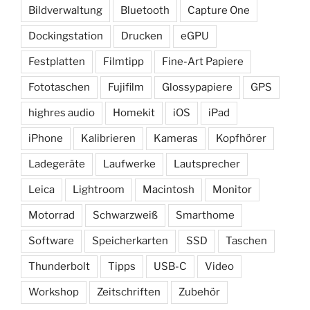
Bildverwaltung
Bluetooth
Capture One
Dockingstation
Drucken
eGPU
Festplatten
Filmtipp
Fine-Art Papiere
Fototaschen
Fujifilm
Glossypapiere
GPS
highres audio
Homekit
iOS
iPad
iPhone
Kalibrieren
Kameras
Kopfhörer
Ladegeräte
Laufwerke
Lautsprecher
Leica
Lightroom
Macintosh
Monitor
Motorrad
Schwarzweiß
Smarthome
Software
Speicherkarten
SSD
Taschen
Thunderbolt
Tipps
USB-C
Video
Workshop
Zeitschriften
Zubehör