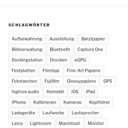
SCHLAGWÖRTER
Aufbewahrung
Ausstellung
Barytpapier
Bildverwaltung
Bluetooth
Capture One
Dockingstation
Drucken
eGPU
Festplatten
Filmtipp
Fine-Art Papiere
Fototaschen
Fujifilm
Glossypapiere
GPS
highres audio
Homekit
iOS
iPad
iPhone
Kalibrieren
Kameras
Kopfhörer
Ladegeräte
Laufwerke
Lautsprecher
Leica
Lightroom
Macintosh
Monitor