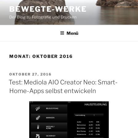
Zum
BEWEGTE-WERKE
Inhalt
Der Blog zu Fotografie und Drucken
springen
Menü
MONAT:
OKTOBER 2016
VERÖFFENTLICHT
OKTOBER 27, 2016
AM
Test: Mediola AIO Creator Neo: Smart-
Home-Apps selbst entwickeln