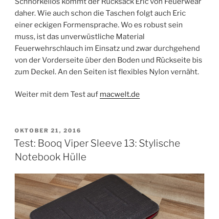
Schnörkellos kommt der Rucksack Eric von Feuerwear
daher. Wie auch schon die Taschen folgt auch Eric
einer eckigen Formensprache. Wo es robust sein
muss, ist das unverwüstliche Material
Feuerwehrschlauch im Einsatz und zwar durchgehend
von der Vorderseite über den Boden und Rückseite bis
zum Deckel. An den Seiten ist flexibles Nylon vernäht.
Weiter mit dem Test auf
macwelt.de
VERÖFFENTLICHT
OKTOBER 21, 2016
AM
Test: Booq Viper Sleeve 13: Stylische
Notebook Hülle