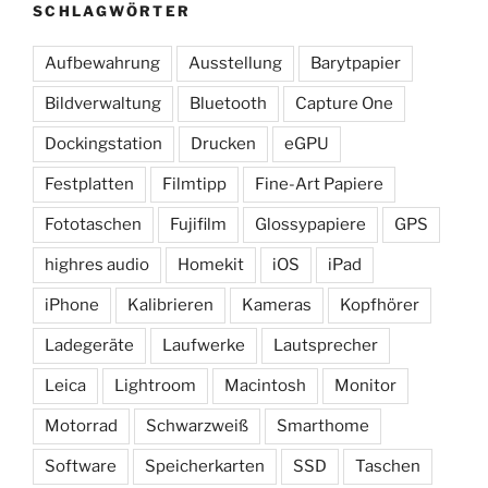
SCHLAGWÖRTER
Aufbewahrung
Ausstellung
Barytpapier
Bildverwaltung
Bluetooth
Capture One
Dockingstation
Drucken
eGPU
Festplatten
Filmtipp
Fine-Art Papiere
Fototaschen
Fujifilm
Glossypapiere
GPS
highres audio
Homekit
iOS
iPad
iPhone
Kalibrieren
Kameras
Kopfhörer
Ladegeräte
Laufwerke
Lautsprecher
Leica
Lightroom
Macintosh
Monitor
Motorrad
Schwarzweiß
Smarthome
Software
Speicherkarten
SSD
Taschen