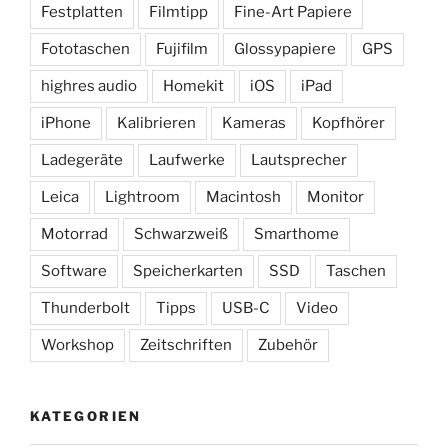
Festplatten
Filmtipp
Fine-Art Papiere
Fototaschen
Fujifilm
Glossypapiere
GPS
highres audio
Homekit
iOS
iPad
iPhone
Kalibrieren
Kameras
Kopfhörer
Ladegeräte
Laufwerke
Lautsprecher
Leica
Lightroom
Macintosh
Monitor
Motorrad
Schwarzweiß
Smarthome
Software
Speicherkarten
SSD
Taschen
Thunderbolt
Tipps
USB-C
Video
Workshop
Zeitschriften
Zubehör
KATEGORIEN