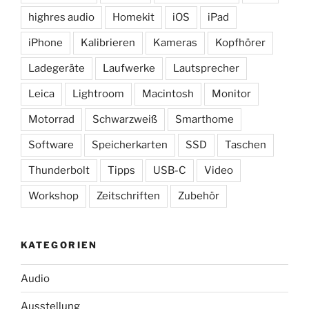
highres audio
Homekit
iOS
iPad
iPhone
Kalibrieren
Kameras
Kopfhörer
Ladegeräte
Laufwerke
Lautsprecher
Leica
Lightroom
Macintosh
Monitor
Motorrad
Schwarzweiß
Smarthome
Software
Speicherkarten
SSD
Taschen
Thunderbolt
Tipps
USB-C
Video
Workshop
Zeitschriften
Zubehör
KATEGORIEN
Audio
Ausstellung