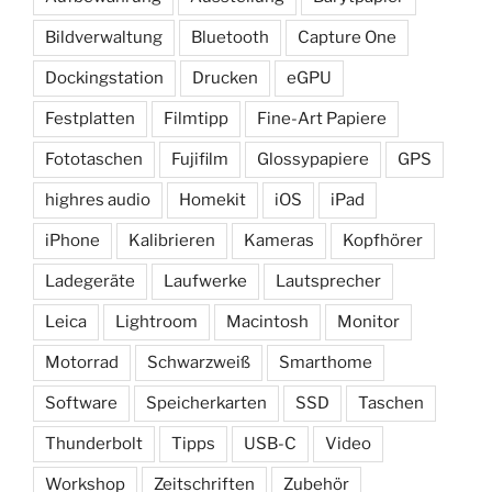
Bildverwaltung
Bluetooth
Capture One
Dockingstation
Drucken
eGPU
Festplatten
Filmtipp
Fine-Art Papiere
Fototaschen
Fujifilm
Glossypapiere
GPS
highres audio
Homekit
iOS
iPad
iPhone
Kalibrieren
Kameras
Kopfhörer
Ladegeräte
Laufwerke
Lautsprecher
Leica
Lightroom
Macintosh
Monitor
Motorrad
Schwarzweiß
Smarthome
Software
Speicherkarten
SSD
Taschen
Thunderbolt
Tipps
USB-C
Video
Workshop
Zeitschriften
Zubehör