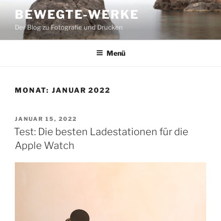
Zum
BEWEGTE-WERKE
Inhalt
Der Blog zu Fotografie und Drucken
springen
Menü
MONAT:
JANUAR 2022
VERÖFFENTLICHT
JANUAR 15, 2022
AM
Test: Die besten Ladestationen für die
Apple Watch