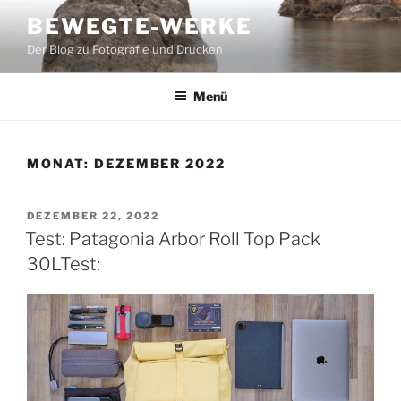
Zum
BEWEGTE-WERKE
Inhalt
Der Blog zu Fotografie und Drucken
springen
Menü
MONAT:
DEZEMBER 2022
VERÖFFENTLICHT
DEZEMBER 22, 2022
AM
Test: Patagonia Arbor Roll Top Pack
30LTest: