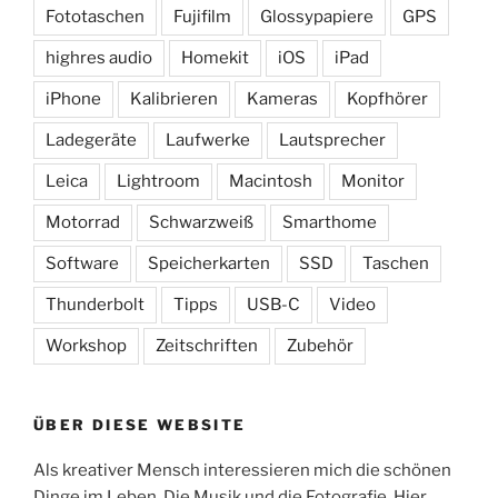
Fototaschen
Fujifilm
Glossypapiere
GPS
highres audio
Homekit
iOS
iPad
iPhone
Kalibrieren
Kameras
Kopfhörer
Ladegeräte
Laufwerke
Lautsprecher
Leica
Lightroom
Macintosh
Monitor
Motorrad
Schwarzweiß
Smarthome
Software
Speicherkarten
SSD
Taschen
Thunderbolt
Tipps
USB-C
Video
Workshop
Zeitschriften
Zubehör
ÜBER DIESE WEBSITE
Als kreativer Mensch interessieren mich die schönen
Dinge im Leben. Die Musik und die Fotografie. Hier