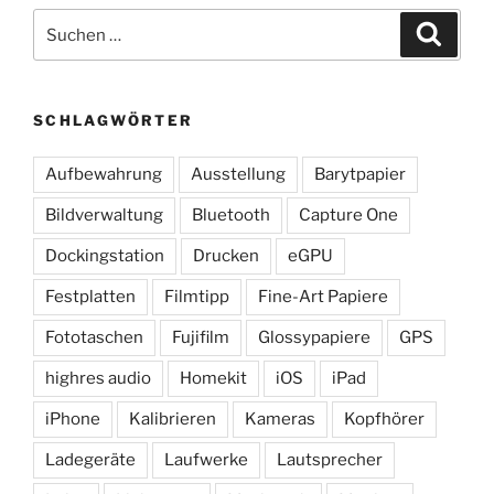
Suchen
Suche
nach:
SCHLAGWÖRTER
Aufbewahrung
Ausstellung
Barytpapier
Bildverwaltung
Bluetooth
Capture One
Dockingstation
Drucken
eGPU
Festplatten
Filmtipp
Fine-Art Papiere
Fototaschen
Fujifilm
Glossypapiere
GPS
highres audio
Homekit
iOS
iPad
iPhone
Kalibrieren
Kameras
Kopfhörer
Ladegeräte
Laufwerke
Lautsprecher