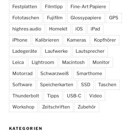
Festplatten
Filmtipp
Fine-Art Papiere
Fototaschen
Fujifilm
Glossypapiere
GPS
highres audio
Homekit
iOS
iPad
iPhone
Kalibrieren
Kameras
Kopfhörer
Ladegeräte
Laufwerke
Lautsprecher
Leica
Lightroom
Macintosh
Monitor
Motorrad
Schwarzweiß
Smarthome
Software
Speicherkarten
SSD
Taschen
Thunderbolt
Tipps
USB-C
Video
Workshop
Zeitschriften
Zubehör
KATEGORIEN