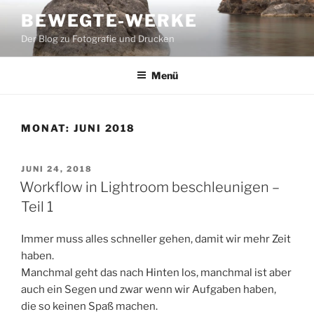
Zum
BEWEGTE-WERKE
Inhalt
Der Blog zu Fotografie und Drucken
springen
Menü
MONAT:
JUNI 2018
VERÖFFENTLICHT
JUNI 24, 2018
AM
Workflow in Lightroom beschleunigen –
Teil 1
Immer muss alles schneller gehen, damit wir mehr Zeit
haben.
Manchmal geht das nach Hinten los, manchmal ist aber
auch ein Segen und zwar wenn wir Aufgaben haben,
die so keinen Spaß machen.