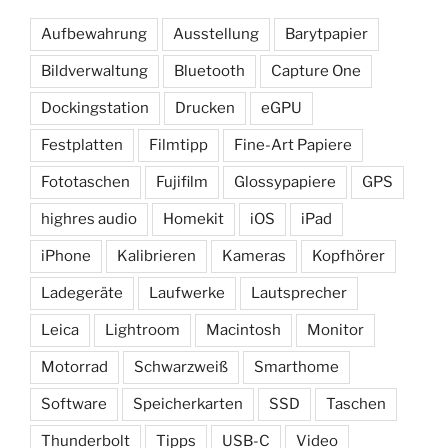
Aufbewahrung
Ausstellung
Barytpapier
Bildverwaltung
Bluetooth
Capture One
Dockingstation
Drucken
eGPU
Festplatten
Filmtipp
Fine-Art Papiere
Fototaschen
Fujifilm
Glossypapiere
GPS
highres audio
Homekit
iOS
iPad
iPhone
Kalibrieren
Kameras
Kopfhörer
Ladegeräte
Laufwerke
Lautsprecher
Leica
Lightroom
Macintosh
Monitor
Motorrad
Schwarzweiß
Smarthome
Software
Speicherkarten
SSD
Taschen
Thunderbolt
Tipps
USB-C
Video