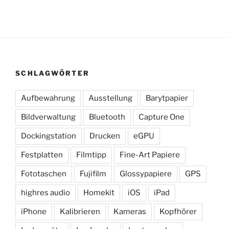
SCHLAGWÖRTER
Aufbewahrung
Ausstellung
Barytpapier
Bildverwaltung
Bluetooth
Capture One
Dockingstation
Drucken
eGPU
Festplatten
Filmtipp
Fine-Art Papiere
Fototaschen
Fujifilm
Glossypapiere
GPS
highres audio
Homekit
iOS
iPad
iPhone
Kalibrieren
Kameras
Kopfhörer