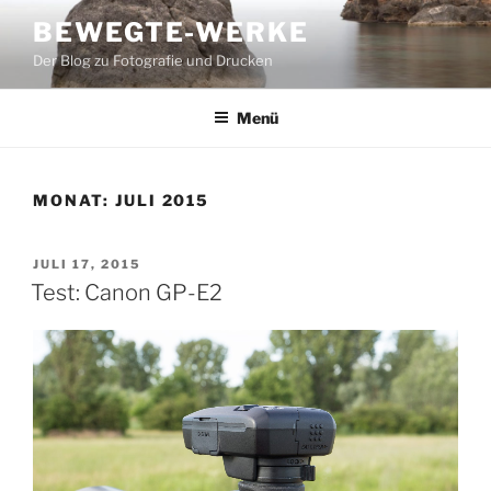
Zum
BEWEGTE-WERKE
Inhalt
Der Blog zu Fotografie und Drucken
springen
Menü
MONAT:
JULI 2015
VERÖFFENTLICHT
JULI 17, 2015
AM
Test: Canon GP-E2