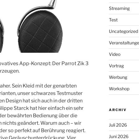
Streaming
Test
Uncategorized
Veranstaltung
Video
novatives App-Konzept: Der Parrot Zik 3
Vortrag
erzeugen.
Werbung
aher. Sein Kleid mit der genarbten
Workshop
arianten, unser schwarzes Testmuster
en Design hat sich auch in der dritten
lippe Starck hat hier einfach ein sehr
ARCHIV
 der bewährten Bedienung über die
h nichts geändert. Warum auch – wir
Juli 2026
er so perfekt auf Berührung reagiert.
Juni 2026
tive Geräuschunterdrückung. Vier