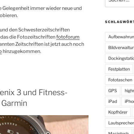
nach:
 die Gelegenheit immer wieder neue und
obieren.
SCHLAGWÖR
und den Schwesterzeitschriften
das die Fotozeitschriften
fotoforum
Aufbewahru
nnten Zeitschriften ist jetzt auch noch
Bildverwaltu
o
hinzugekommen.
Dockingstati
Festplatten
Fototaschen
enix 3 und Fitness-
GPS
high
n Garmin
iPad
iPho
Kopfhörer
Lautsprecher
Macintosh