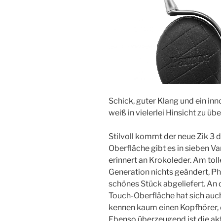
Schick, guter Klang und ein in
weiß in vielerlei Hinsicht zu üb
Stilvoll kommt der neue Zik 3 d
Oberfläche gibt es in sieben V
erinnert an Krokoleder. Am toll
Generation nichts geändert, Phi
schönes Stück abgeliefert. An
Touch-Oberfläche hat sich auc
kennen kaum einen Kopfhörer, d
Ebenso überzeugend ist die ak