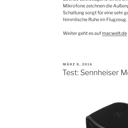
Mikrofone zeichnen die Außeng
Schaltung sorgt für eine sehr g
himmlische Ruhe im Flugzeug.
Weiter geht es auf
macwelt.de
VERÖFFENTLICHT
MÄRZ 8, 2016
AM
Test: Sennheiser 