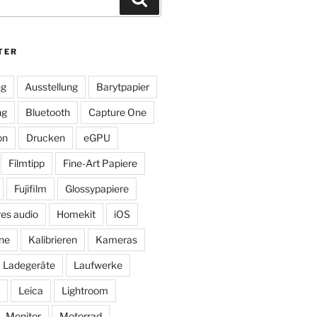
TER
ng
Ausstellung
Barytpapier
ng
Bluetooth
Capture One
on
Drucken
eGPU
Filmtipp
Fine-Art Papiere
Fujifilm
Glossypapiere
res audio
Homekit
iOS
ne
Kalibrieren
Kameras
Ladegeräte
Laufwerke
Leica
Lightroom
Monitor
Motorrad