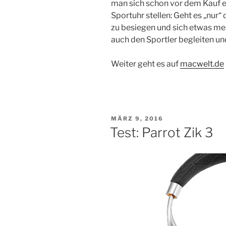
man sich schon vor dem Kauf e
Sportuhr stellen: Geht es „nur
zu besiegen und sich etwas me
auch den Sportler begleiten und
Weiter geht es auf
macwelt.de
VERÖFFENTLICHT
MÄRZ 9, 2016
AM
Test: Parrot Zik 3