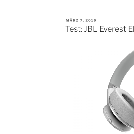
VERÖFFENTLICHT
MÄRZ 7, 2016
AM
Test: JBL Everest E