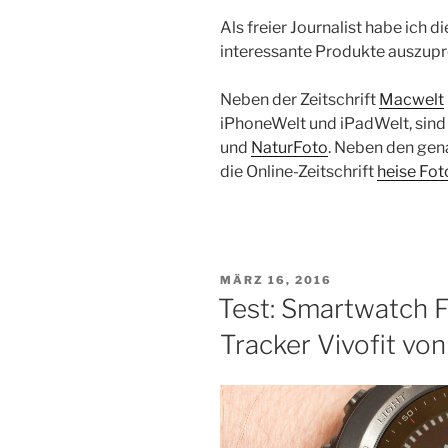
Als freier Journalist habe ich
interessante Produkte auszupr
Neben der Zeitschrift
Macwelt
iPhoneWelt und iPadWelt, sind 
und
NaturFoto
. Neben den gena
die Online-Zeitschrift
heise Fot
VERÖFFENTLICHT
MÄRZ 16, 2016
AM
Test: Smartwatch F
Tracker Vivofit vo