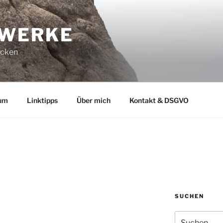
-WERKE
ucken
um
Linktipps
Über mich
Kontakt & DSGVO
SUCHEN
Suchen