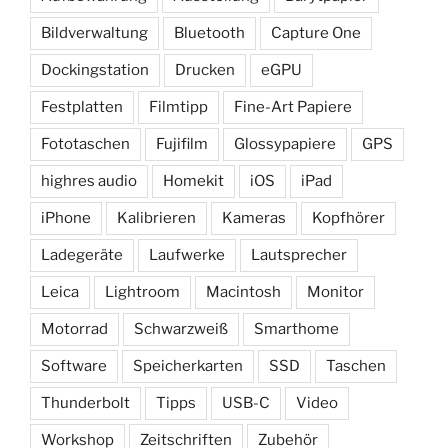
Bildverwaltung
Bluetooth
Capture One
Dockingstation
Drucken
eGPU
Festplatten
Filmtipp
Fine-Art Papiere
Fototaschen
Fujifilm
Glossypapiere
GPS
highres audio
Homekit
iOS
iPad
iPhone
Kalibrieren
Kameras
Kopfhörer
Ladegeräte
Laufwerke
Lautsprecher
Leica
Lightroom
Macintosh
Monitor
Motorrad
Schwarzweiß
Smarthome
Software
Speicherkarten
SSD
Taschen
Thunderbolt
Tipps
USB-C
Video
Workshop
Zeitschriften
Zubehör