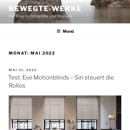
Zum
BEWEGTE-WERKE
Inhalt
Der Blog zu Fotografie und Drucken
springen
Menü
MONAT:
MAI 2022
VERÖFFENTLICHT
MAI 31, 2022
AM
Test: Eve Motionblinds – Siri steuert die
Rollos