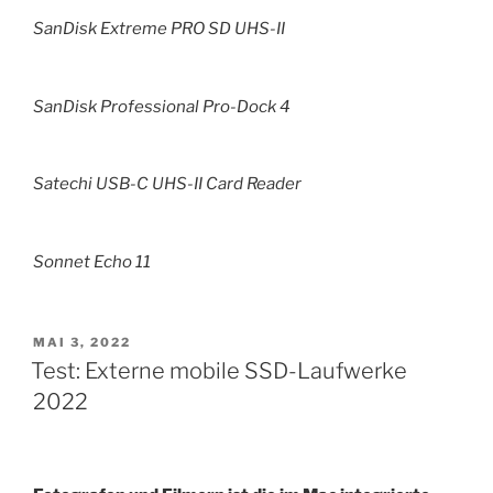
SanDisk Extreme PRO SD UHS-II
SanDisk Professional Pro-Dock 4
Satechi USB-C UHS-II Card Reader
Sonnet Echo 11
VERÖFFENTLICHT
MAI 3, 2022
AM
Test: Externe mobile SSD-Laufwerke
2022