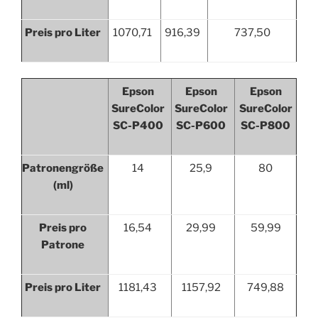
Preis pro Liter
1070,71
916,39
737,50
Epson
Epson
Epson
SureColor
SureColor
SureColor
SC-P400
SC-P600
SC-P800
Patronengröße
14
25,9
80
(ml)
Preis pro
16,54
29,99
59,99
Patrone
Preis pro Liter
1181,43
1157,92
749,88