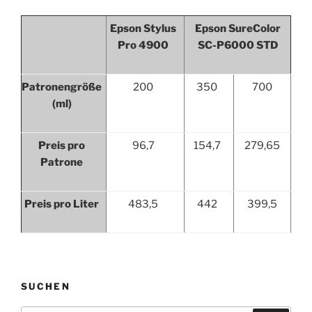
Epson Stylus
Epson SureColor
Pro 4900
SC-P6000 STD
Patronengröße
200
350
700
(ml)
Preis pro
96,7
154,7
279,65
Patrone
Preis pro Liter
483,5
442
399,5
SUCHEN