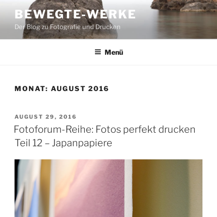
Zum
BEWEGTE-WERKE
Inhalt
Der Blog zu Fotografie und Drucken
springen
Menü
MONAT:
AUGUST 2016
VERÖFFENTLICHT
AUGUST 29, 2016
AM
Fotoforum-Reihe: Fotos perfekt drucken
Teil 12 – Japanpapiere