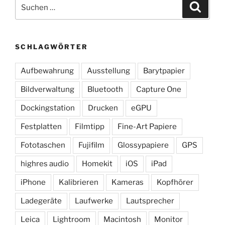
Suchen
Suche
nach:
SCHLAGWÖRTER
Aufbewahrung
Ausstellung
Barytpapier
Bildverwaltung
Bluetooth
Capture One
Dockingstation
Drucken
eGPU
Festplatten
Filmtipp
Fine-Art Papiere
Fototaschen
Fujifilm
Glossypapiere
GPS
highres audio
Homekit
iOS
iPad
iPhone
Kalibrieren
Kameras
Kopfhörer
Ladegeräte
Laufwerke
Lautsprecher
Leica
Lightroom
Macintosh
Monitor