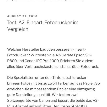
VERÖFFENTLICHT
AUGUST 22, 2016
AM
Test: A2-Fineart-Fotodrucker im
Vergleich
Welcher Hersteller baut den besseren Fineart-
Fotodrucker? Wir testen die A2-Geräte Epson SC-
P800 und Canon iPF Pro-1000. Erfahren Sie zudem
alles über Verbrauchskosten und alles über Fotodruck.
Die Spezialisten unter den Tintenstrahldrucker
bringen Fotos mit bis zu zwölf Farben auf das Papier. So
erreichen sie mit passendem Papier eine einzigartig
gute Darstellungsqualität. Wir testen zwei
Spitzengeräte von Canon und Epson, die beide das A2-
Plus-Format unterstützen. Der Epson SC-P800