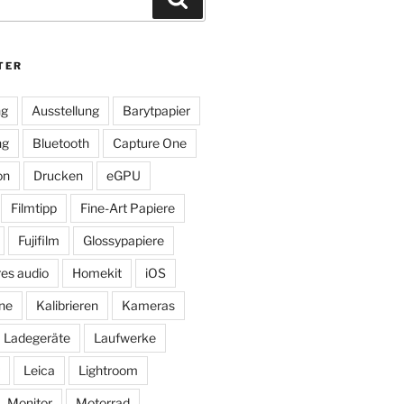
TER
ng
Ausstellung
Barytpapier
ng
Bluetooth
Capture One
on
Drucken
eGPU
Filmtipp
Fine-Art Papiere
Fujifilm
Glossypapiere
res audio
Homekit
iOS
ne
Kalibrieren
Kameras
Ladegeräte
Laufwerke
Leica
Lightroom
Monitor
Motorrad