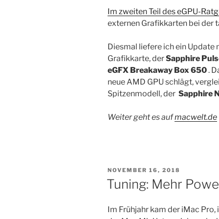
Im zweiten Teil des eGPU-Rat
externen Grafikkarten bei der 
Diesmal liefere ich ein Update
Grafikkarte, der
Sapphire Pul
eGFX Breakaway Box 650
. D
neue AMD GPU schlägt, verglei
Spitzenmodell, der
Sapphire 
Weiter geht es auf
macwelt.de
VERÖFFENTLICHT
NOVEMBER 16, 2018
AM
Tuning: Mehr Power
Im Frühjahr kam der iMac Pro, 