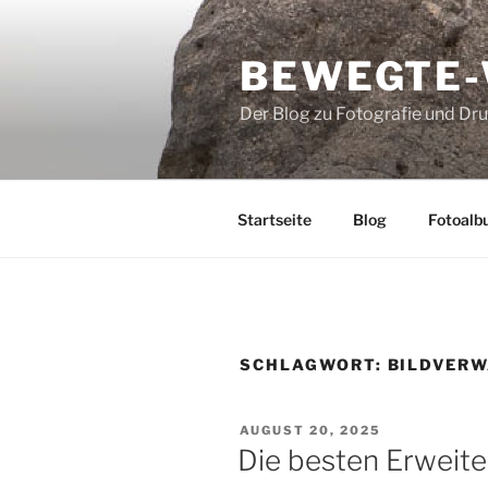
Zum
Inhalt
BEWEGTE
springen
Der Blog zu Fotografie und Dr
Startseite
Blog
Fotoalb
SCHLAGWORT:
BILDVER
VERÖFFENTLICHT
AUGUST 20, 2025
AM
Die besten Erweit