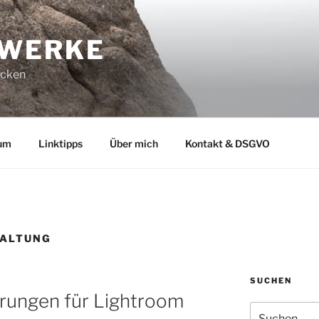
-WERKE
ucken
um
Linktipps
Über mich
Kontakt & DSGVO
WALTUNG
SUCHEN
erungen für Lightroom
Suchen