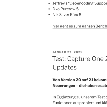
Jeffrey’s “Geoencoding Suppor
Dxo Pureraw 5
Nik Silver Efex 8
hier geht es zum ganzen Beric
VERÖFFENTLICHT
JANUAR 27, 2021
AM
Test: Capture One 
Updates
Von Version 20 auf 21 beko
Neuerungen – die haben es abe
In Ergänzung zu unserem
Test 
Funktionen ausprobiert und klär