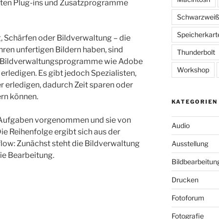
esten Plug-ins und Zusatzprogramme
Schwarzwei
Speicherkart
, Schärfen oder Bildverwaltung – die
hren unfertigen Bildern haben, sind
Thunderbolt
nen Bildverwaltungsprogramme wie Adobe
Workshop
rledigen. Es gibt jedoch Spezialisten,
 erledigen, dadurch Zeit sparen oder
ern können.
KATEGORIEN
e Aufgaben vorgenommen und sie von
Audio
Die Reihenfolge ergibt sich aus der
low: Zunächst steht die Bildverwaltung
Ausstellung
ie Bearbeitung.
Bildbearbeitun
Drucken
Fotoforum
Fotografie