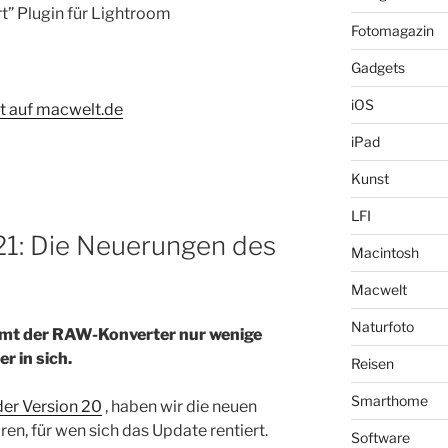
t” Plugin für Lightroom
Fotomagazin
Gadgets
iOS
ht auf macwelt.de
iPad
Kunst
LFI
21: Die Neuerungen des
Macintosh
Macwelt
Naturfoto
mmt der RAW-Konverter nur wenige
r in sich.
Reisen
Smarthome
der Version 20
, haben wir die neuen
en, für wen sich das Update rentiert.
Software