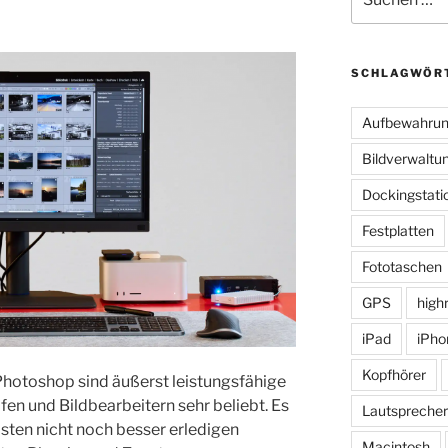
nach:
SCHLAGWÖR
Aufbewahru
Bildverwaltu
Dockingstati
Festplatten
Fototaschen
GPS
high
iPad
iPho
Kopfhörer
otoshop sind äußerst leistungsfähige
en und Bildbearbeitern sehr beliebt. Es
Lautsprecher
isten nicht noch besser erledigen
Macintosh