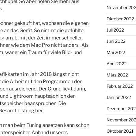
icht übel. So aber holen Sie mehr aus
November 20
s.
Oktober 2022
chner gekauft hat, wachsen die eigenen
Juli 2022
e an das Gerät. So nimmt die gefühlte
 an ab, mit der Zeit immer schneller.
Juni 2022
chner wie dem Mac Pro nicht anders . Als
 war er ein Traum für viele Bild- und
Mai 2022
April 2022
fikkarten im Jahr 2018 längst nicht
März 2022
ür die Arbeit mit den Programmen der
Februar 2022
ch ausreichend. Der Grund liegt darin,
 und Lightroom hauptsächlich den
Januar 2022
tsspeicher beanspruchen. Die
Dezember 202
 Gesamtleistung bei.
November 202
en man beim Tuning ansetzen kann schon
Oktober 2021
Datenspeicher. Anhand unseres