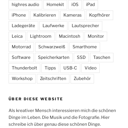
highres audio
Homekit
iOS
iPad
iPhone
Kalibrieren
Kameras
Kopfhörer
Ladegeräte
Laufwerke
Lautsprecher
Leica
Lightroom
Macintosh
Monitor
Motorrad
Schwarzweiß
Smarthome
Software
Speicherkarten
SSD
Taschen
Thunderbolt
Tipps
USB-C
Video
Workshop
Zeitschriften
Zubehör
ÜBER DIESE WEBSITE
Als kreativer Mensch interessieren mich die schönen
Dinge im Leben. Die Musik und die Fotografie. Hier
schreibe ich über genau diese schönen Dinge.