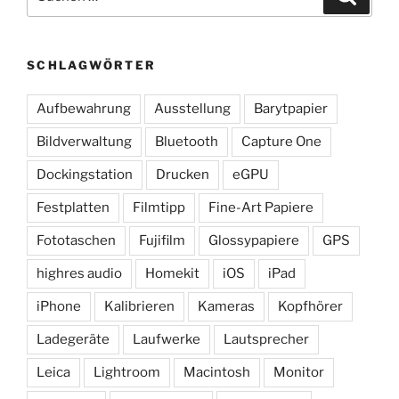
nach:
SCHLAGWÖRTER
Aufbewahrung
Ausstellung
Barytpapier
Bildverwaltung
Bluetooth
Capture One
Dockingstation
Drucken
eGPU
Festplatten
Filmtipp
Fine-Art Papiere
Fototaschen
Fujifilm
Glossypapiere
GPS
highres audio
Homekit
iOS
iPad
iPhone
Kalibrieren
Kameras
Kopfhörer
Ladegeräte
Laufwerke
Lautsprecher
Leica
Lightroom
Macintosh
Monitor