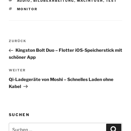
KATEGORIEN
AUDIO
,
BILDBEARBEITUNG
,
MACINTOSH
,
TEST
SCHLAGWÖRTER
MONITOR
Beitragsnavigation
Vorheriger
ZURÜCK
Beitrag
Kingston Bolt Duo – Flotter iOS-Speicherstick mit
schöner App
Nächster
WEITER
Beitrag
Qi-Ladegeräte von Moshi – Schnelles Laden ohne
Kabel
SUCHEN
Suchen
Suche