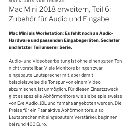
VERÖFFENTLICHT
MAI 6, 2019
VON
THOMAS
AM
Mac Mini 2018 erweitern, Teil 6:
Zubehör für Audio und Eingabe
Mac Mini als Workstation: Es fehlt noch an Audio-
Hardware und passenden Eingabegeräten. Sechster
und letzter Teil unserer Serie.
Audio- und Videobearbeitung ist ohne einen guten Ton
nicht vorstellbar. Viele Monitore bringen zwar
eingebaute Lautsprecher mit, aber damit
beispielsweise die Tonspur von einem Video
abzumischen, ist unmöglich. Für diesen Einsatzzweck
gibt es spezielle Abhörmonitore wie sie beispielsweise
von Eve Audio, JBL und Yamaha angeboten werden. Die
Preise für ein Paar aktive Abhörmonitore, also
Lautsprecher mit eingebautem Verstärker, beginnen
bei rund 400 Euro.