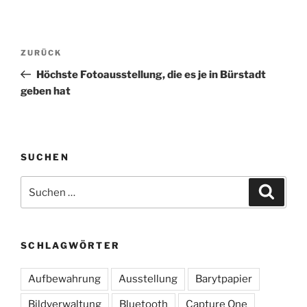
Beitragsnavigation
Vorheriger
ZURÜCK
Beitrag
Höchste Fotoausstellung, die es je in Bürstadt
geben hat
SUCHEN
Suchen
Suche
nach:
SCHLAGWÖRTER
Aufbewahrung
Ausstellung
Barytpapier
Bildverwaltung
Bluetooth
Capture One