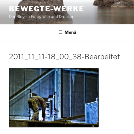
Zum
BEWEGTE-WERKE
Inhalt
Der Blog zu Fotografie und Drucken
springen
Menü
2011_11_11-18_00_38-Bearbeitet