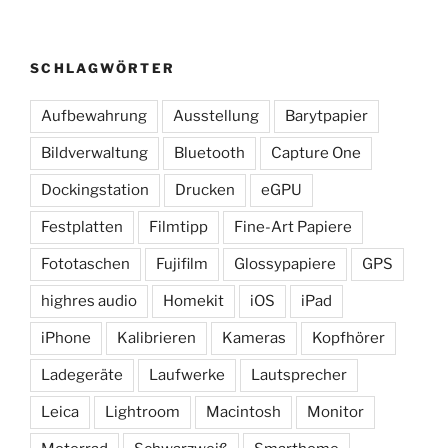
SCHLAGWÖRTER
Aufbewahrung
Ausstellung
Barytpapier
Bildverwaltung
Bluetooth
Capture One
Dockingstation
Drucken
eGPU
Festplatten
Filmtipp
Fine-Art Papiere
Fototaschen
Fujifilm
Glossypapiere
GPS
highres audio
Homekit
iOS
iPad
iPhone
Kalibrieren
Kameras
Kopfhörer
Ladegeräte
Laufwerke
Lautsprecher
Leica
Lightroom
Macintosh
Monitor