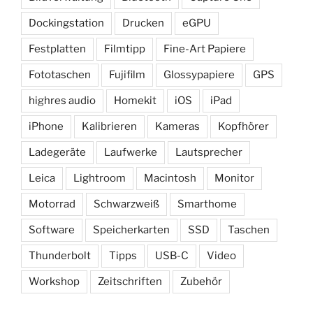
Dockingstation
Drucken
eGPU
Festplatten
Filmtipp
Fine-Art Papiere
Fototaschen
Fujifilm
Glossypapiere
GPS
highres audio
Homekit
iOS
iPad
iPhone
Kalibrieren
Kameras
Kopfhörer
Ladegeräte
Laufwerke
Lautsprecher
Leica
Lightroom
Macintosh
Monitor
Motorrad
Schwarzweiß
Smarthome
Software
Speicherkarten
SSD
Taschen
Thunderbolt
Tipps
USB-C
Video
Workshop
Zeitschriften
Zubehör