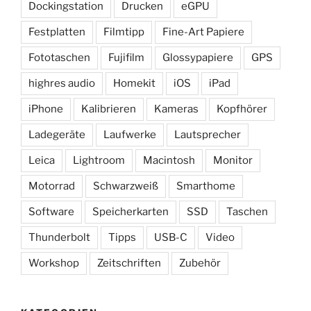
Dockingstation
Drucken
eGPU
Festplatten
Filmtipp
Fine-Art Papiere
Fototaschen
Fujifilm
Glossypapiere
GPS
highres audio
Homekit
iOS
iPad
iPhone
Kalibrieren
Kameras
Kopfhörer
Ladegeräte
Laufwerke
Lautsprecher
Leica
Lightroom
Macintosh
Monitor
Motorrad
Schwarzweiß
Smarthome
Software
Speicherkarten
SSD
Taschen
Thunderbolt
Tipps
USB-C
Video
Workshop
Zeitschriften
Zubehör