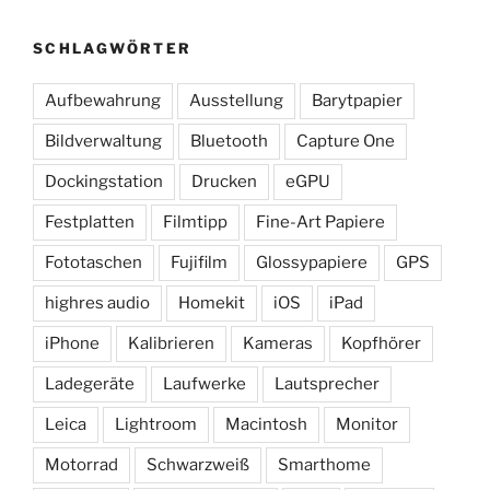
SCHLAGWÖRTER
Aufbewahrung
Ausstellung
Barytpapier
Bildverwaltung
Bluetooth
Capture One
Dockingstation
Drucken
eGPU
Festplatten
Filmtipp
Fine-Art Papiere
Fototaschen
Fujifilm
Glossypapiere
GPS
highres audio
Homekit
iOS
iPad
iPhone
Kalibrieren
Kameras
Kopfhörer
Ladegeräte
Laufwerke
Lautsprecher
Leica
Lightroom
Macintosh
Monitor
Motorrad
Schwarzweiß
Smarthome