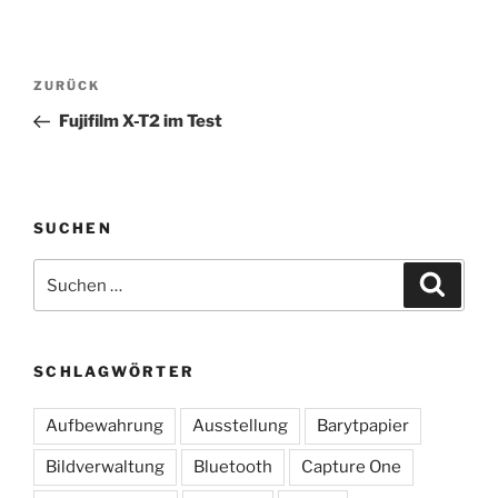
Beitragsnavigation
Vorheriger
ZURÜCK
Beitrag
Fujifilm X-T2 im Test
SUCHEN
Suchen
Suche
nach:
SCHLAGWÖRTER
Aufbewahrung
Ausstellung
Barytpapier
Bildverwaltung
Bluetooth
Capture One