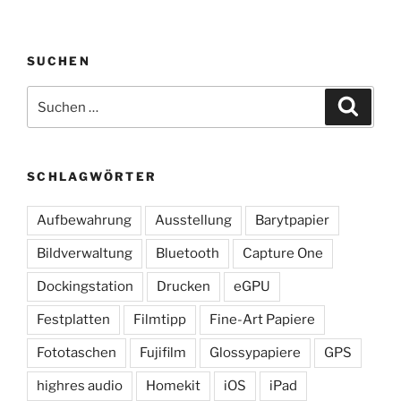
SUCHEN
Suchen
Suche
nach:
SCHLAGWÖRTER
Aufbewahrung
Ausstellung
Barytpapier
Bildverwaltung
Bluetooth
Capture One
Dockingstation
Drucken
eGPU
Festplatten
Filmtipp
Fine-Art Papiere
Fototaschen
Fujifilm
Glossypapiere
GPS
highres audio
Homekit
iOS
iPad