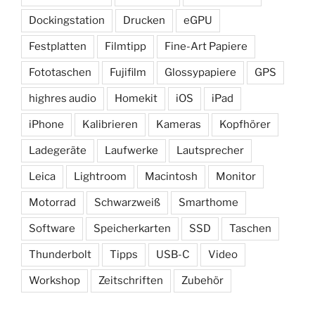
Dockingstation
Drucken
eGPU
Festplatten
Filmtipp
Fine-Art Papiere
Fototaschen
Fujifilm
Glossypapiere
GPS
highres audio
Homekit
iOS
iPad
iPhone
Kalibrieren
Kameras
Kopfhörer
Ladegeräte
Laufwerke
Lautsprecher
Leica
Lightroom
Macintosh
Monitor
Motorrad
Schwarzweiß
Smarthome
Software
Speicherkarten
SSD
Taschen
Thunderbolt
Tipps
USB-C
Video
Workshop
Zeitschriften
Zubehör