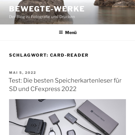
Zum
BEWEGTE-WERKE
Inhalt
Der Blog zu Fotografie und Drucken
springen
Menü
SCHLAGWORT:
CARD-READER
VERÖFFENTLICHT
MAI 5, 2022
AM
Test: Die besten Speicherkartenleser für
SD und CFexpress 2022