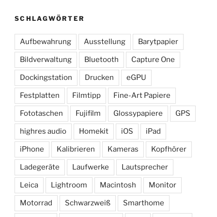
SCHLAGWÖRTER
Aufbewahrung
Ausstellung
Barytpapier
Bildverwaltung
Bluetooth
Capture One
Dockingstation
Drucken
eGPU
Festplatten
Filmtipp
Fine-Art Papiere
Fototaschen
Fujifilm
Glossypapiere
GPS
highres audio
Homekit
iOS
iPad
iPhone
Kalibrieren
Kameras
Kopfhörer
Ladegeräte
Laufwerke
Lautsprecher
Leica
Lightroom
Macintosh
Monitor
Motorrad
Schwarzweiß
Smarthome