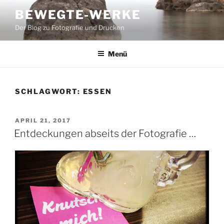
Zum
BEWEGTE-WERKE
Inhalt
Der Blog zu Fotografie und Drucken
springen
Menü
SCHLAGWORT:
ESSEN
VERÖFFENTLICHT
APRIL 21, 2017
AM
Entdeckungen abseits der Fotografie …