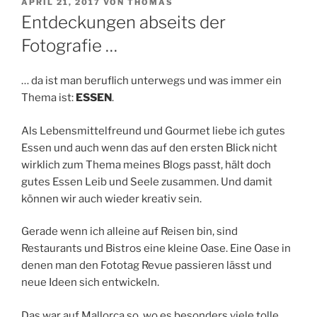
VERÖFFENTLICHT
APRIL 21, 2017
VON
THOMAS
AM
Entdeckungen abseits der
Fotografie …
… da ist man beruflich unterwegs und was immer ein
Thema ist:
ESSEN
.
Als Lebensmittelfreund und Gourmet liebe ich gutes
Essen und auch wenn das auf den ersten Blick nicht
wirklich zum Thema meines Blogs passt, hält doch
gutes Essen Leib und Seele zusammen. Und damit
können wir auch wieder kreativ sein.
Gerade wenn ich alleine auf Reisen bin, sind
Restaurants und Bistros eine kleine Oase. Eine Oase in
denen man den Fototag Revue passieren lässt und
neue Ideen sich entwickeln.
Das war auf Mallorca so, wo es besonders viele tolle