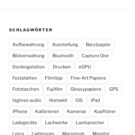
SCHLAGWÖRTER
Aufbewahrung
Ausstellung
Barytpapier
Bildverwaltung
Bluetooth
Capture One
Dockingstation
Drucken
eGPU
Festplatten
Filmtipp
Fine-Art Papiere
Fototaschen
Fujifilm
Glossypapiere
GPS
highres audio
Homekit
iOS
iPad
iPhone
Kalibrieren
Kameras
Kopfhörer
Ladegeräte
Laufwerke
Lautsprecher
Leica
Lightroom
Macintosh
Monitor