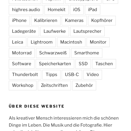
highres audio
Homekit
iOS
iPad
iPhone
Kalibrieren
Kameras
Kopfhörer
Ladegeräte
Laufwerke
Lautsprecher
Leica
Lightroom
Macintosh
Monitor
Motorrad
Schwarzweiß
Smarthome
Software
Speicherkarten
SSD
Taschen
Thunderbolt
Tipps
USB-C
Video
Workshop
Zeitschriften
Zubehör
ÜBER DIESE WEBSITE
Als kreativer Mensch interessieren mich die schönen
Dinge im Leben. Die Musik und die Fotografie. Hier