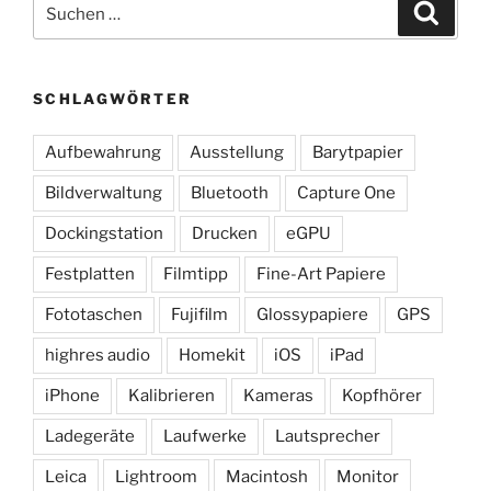
Suchen
Suche
nach:
SCHLAGWÖRTER
Aufbewahrung
Ausstellung
Barytpapier
Bildverwaltung
Bluetooth
Capture One
Dockingstation
Drucken
eGPU
Festplatten
Filmtipp
Fine-Art Papiere
Fototaschen
Fujifilm
Glossypapiere
GPS
highres audio
Homekit
iOS
iPad
iPhone
Kalibrieren
Kameras
Kopfhörer
Ladegeräte
Laufwerke
Lautsprecher
Leica
Lightroom
Macintosh
Monitor