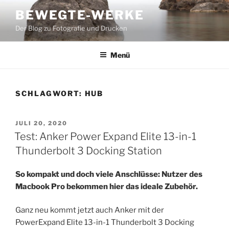
Zum
BEWEGTE-WERKE
Inhalt
Der Blog zu Fotografie und Drucken
springen
Menü
SCHLAGWORT:
HUB
VERÖFFENTLICHT
JULI 20, 2020
AM
Test: Anker Power Expand Elite 13-in-1
Thunderbolt 3 Docking Station
So kompakt und doch viele Anschlüsse: Nutzer des
Macbook Pro bekommen hier das ideale Zubehör.
Ganz neu kommt jetzt auch Anker mit der
PowerExpand Elite 13-in-1 Thunderbolt 3 Docking