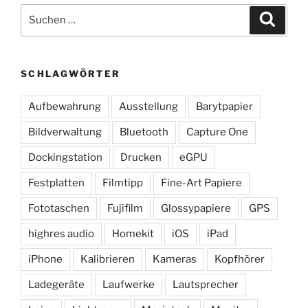
Suchen
Suche
nach:
SCHLAGWÖRTER
Aufbewahrung
Ausstellung
Barytpapier
Bildverwaltung
Bluetooth
Capture One
Dockingstation
Drucken
eGPU
Festplatten
Filmtipp
Fine-Art Papiere
Fototaschen
Fujifilm
Glossypapiere
GPS
highres audio
Homekit
iOS
iPad
iPhone
Kalibrieren
Kameras
Kopfhörer
Ladegeräte
Laufwerke
Lautsprecher