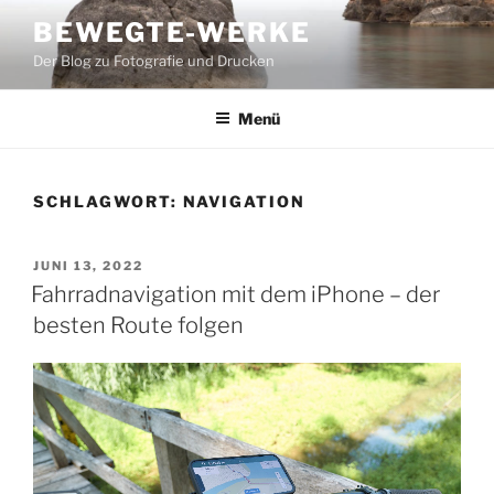
Zum
BEWEGTE-WERKE
Inhalt
Der Blog zu Fotografie und Drucken
springen
Menü
SCHLAGWORT:
NAVIGATION
VERÖFFENTLICHT
JUNI 13, 2022
AM
Fahrradnavigation mit dem iPhone – der
besten Route folgen