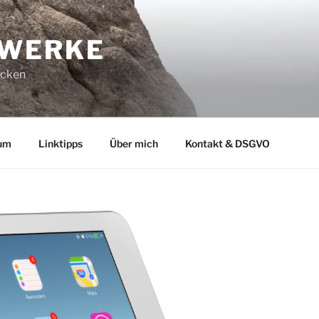
-WERKE
ucken
um
Linktipps
Über mich
Kontakt & DSGVO