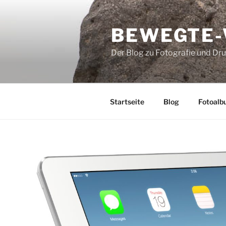
Zum
Inhalt
BEWEGTE
springen
Der Blog zu Fotografie und Dr
Startseite
Blog
Fotoalb