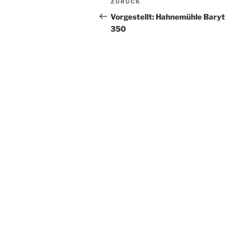
Vorheriger
ZURÜCK
Beitrag
Vorgestellt: Hahnemühle Bary
350