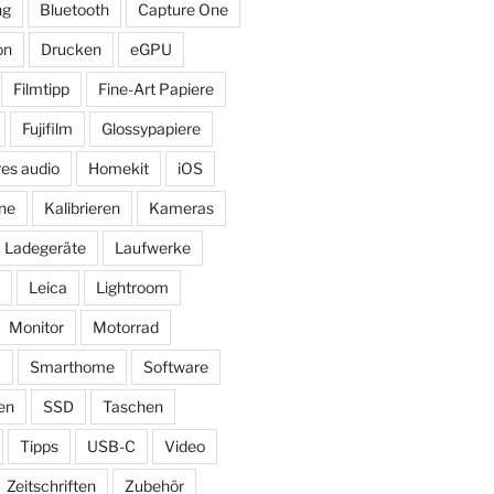
ng
Bluetooth
Capture One
on
Drucken
eGPU
Filmtipp
Fine-Art Papiere
Fujifilm
Glossypapiere
res audio
Homekit
iOS
ne
Kalibrieren
Kameras
Ladegeräte
Laufwerke
Leica
Lightroom
Monitor
Motorrad
ß
Smarthome
Software
en
SSD
Taschen
Tipps
USB-C
Video
Zeitschriften
Zubehör