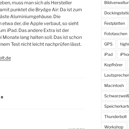
ben, muss man sich als Hersteller
Bildverwaltu
amit punktet die Brydge Air: Da ist zum
Dockingstati
räste Aluminiumgehäuse. Die
 etwa der, die Apple verbaut, so sieht
Festplatten
m iPad. Das andere Extra ist der
Fototaschen
i Monate lang halten soll. Das ist schon
einem Test nicht leicht nachprüfen lässt.
GPS
high
iPad
iPho
lt.de
Kopfhörer
Lautsprecher
Macintosh
Schwarzwei
ÖR
Speicherkart
Thunderbolt
Workshop