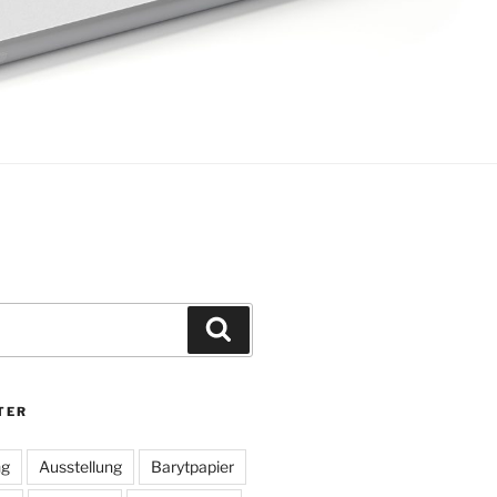
Suchen
TER
ng
Ausstellung
Barytpapier