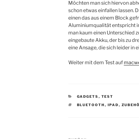
Möchten man sich hiervon abhe
schon etwas einfallen lassen. D
einen das aus einem Block gef
Aluminiumqualität entspricht in
man kaum einen Unterschied zu
eingebaute Akku, der bis zu dre
eine Ansage, die sich leider in 
Weiter mit dem Test auf
macwe
KATEGORIEN
GADGETS
,
TEST
SCHLAGWÖRTER
BLUETOOTH
,
IPAD
,
ZUBEH
Beitragsnavigation