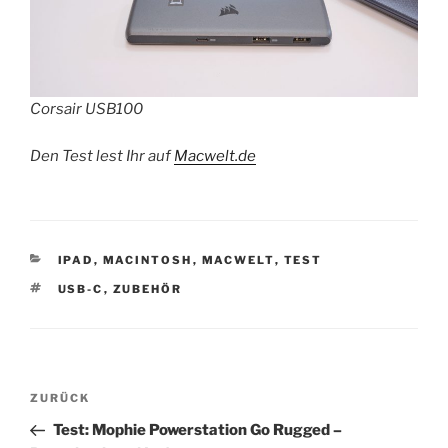
Corsair USB100
Den Test lest Ihr auf
Macwelt.de
KATEGORIEN
IPAD
,
MACINTOSH
,
MACWELT
,
TEST
SCHLAGWÖRTER
USB-C
,
ZUBEHÖR
Beitragsnavigation
Vorheriger
ZURÜCK
Beitrag
Test: Mophie Powerstation Go Rugged –