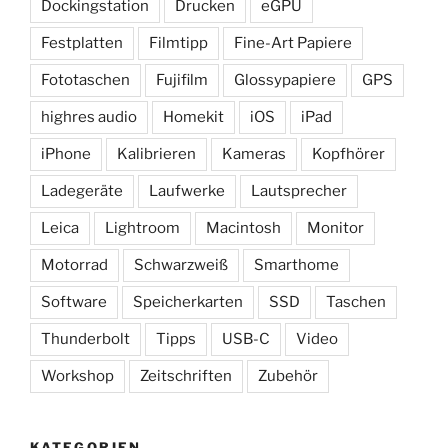
Dockingstation
Drucken
eGPU
Festplatten
Filmtipp
Fine-Art Papiere
Fototaschen
Fujifilm
Glossypapiere
GPS
highres audio
Homekit
iOS
iPad
iPhone
Kalibrieren
Kameras
Kopfhörer
Ladegeräte
Laufwerke
Lautsprecher
Leica
Lightroom
Macintosh
Monitor
Motorrad
Schwarzweiß
Smarthome
Software
Speicherkarten
SSD
Taschen
Thunderbolt
Tipps
USB-C
Video
Workshop
Zeitschriften
Zubehör
KATEGORIEN