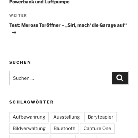
Powerbank und Luftpumpe
Nächster
WEITER
Beitrag
Test: Meross Toröffner – „Siri, mach‘ die Garage auf“
SUCHEN
Suchen
Suche
nach:
SCHLAGWÖRTER
Aufbewahrung
Ausstellung
Barytpapier
Bildverwaltung
Bluetooth
Capture One