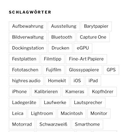
SCHLAGWÖRTER
Aufbewahrung
Ausstellung
Barytpapier
Bildverwaltung
Bluetooth
Capture One
Dockingstation
Drucken
eGPU
Festplatten
Filmtipp
Fine-Art Papiere
Fototaschen
Fujifilm
Glossypapiere
GPS
highres audio
Homekit
iOS
iPad
iPhone
Kalibrieren
Kameras
Kopfhörer
Ladegeräte
Laufwerke
Lautsprecher
Leica
Lightroom
Macintosh
Monitor
Motorrad
Schwarzweiß
Smarthome