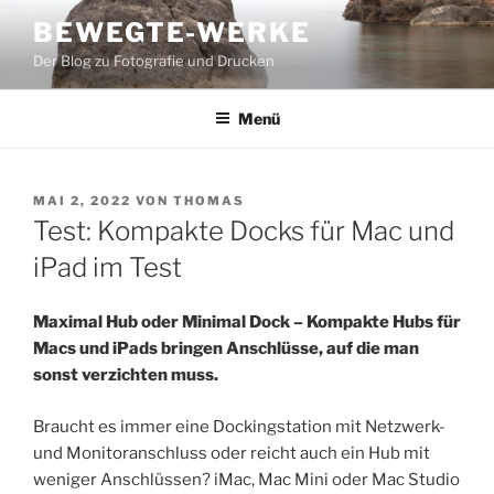
Zum
BEWEGTE-WERKE
Inhalt
Der Blog zu Fotografie und Drucken
springen
Menü
VERÖFFENTLICHT
MAI 2, 2022
VON
THOMAS
AM
Test: Kompakte Docks für Mac und
iPad im Test
Maximal Hub oder Minimal Dock – Kompakte Hubs für
Macs und iPads bringen Anschlüsse, auf die man
sonst verzichten muss.
Braucht es immer eine Dockingstation mit Netzwerk-
und Monitoranschluss oder reicht auch ein Hub mit
weniger Anschlüssen? iMac, Mac Mini oder Mac Studio