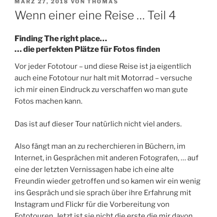
VERÖFFENTLICHT
MÄRZ 27, 2018
VON
THOMAS
AM
Wenn einer eine Reise … Teil 4
Finding The right place…
… die perfekten Plätze für Fotos finden
Vor jeder Fototour – und diese Reise ist ja eigentlich
auch eine Fototour nur halt mit Motorrad – versuche
ich mir einen Eindruck zu verschaffen wo man gute
Fotos machen kann.
Das ist auf dieser Tour natürlich nicht viel anders.
Also fängt man an zu recherchieren in Büchern, im
Internet, in Gesprächen mit anderen Fotografen, … auf
eine der letzten Vernissagen habe ich eine alte
Freundin wieder getroffen und so kamen wir ein wenig
ins Gespräch und sie sprach über ihre Erfahrung mit
Instagram und Flickr für die Vorbereitung von
Fototouren. Jetzt ist sie nicht die erste die mir davon