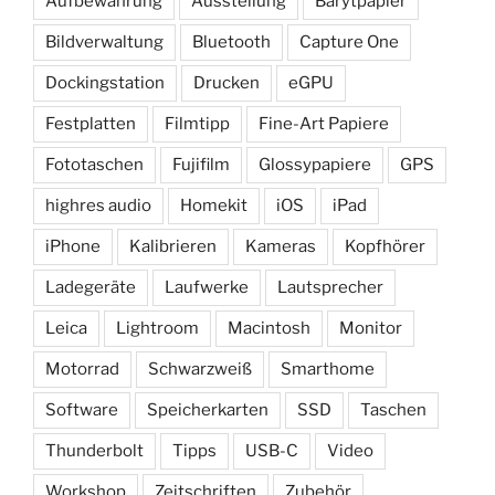
Aufbewahrung
Ausstellung
Barytpapier
Bildverwaltung
Bluetooth
Capture One
Dockingstation
Drucken
eGPU
Festplatten
Filmtipp
Fine-Art Papiere
Fototaschen
Fujifilm
Glossypapiere
GPS
highres audio
Homekit
iOS
iPad
iPhone
Kalibrieren
Kameras
Kopfhörer
Ladegeräte
Laufwerke
Lautsprecher
Leica
Lightroom
Macintosh
Monitor
Motorrad
Schwarzweiß
Smarthome
Software
Speicherkarten
SSD
Taschen
Thunderbolt
Tipps
USB-C
Video
Workshop
Zeitschriften
Zubehör