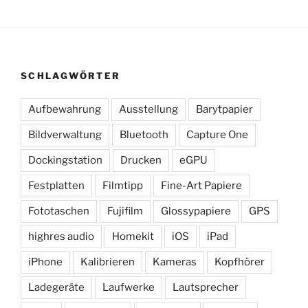
SCHLAGWÖRTER
Aufbewahrung
Ausstellung
Barytpapier
Bildverwaltung
Bluetooth
Capture One
Dockingstation
Drucken
eGPU
Festplatten
Filmtipp
Fine-Art Papiere
Fototaschen
Fujifilm
Glossypapiere
GPS
highres audio
Homekit
iOS
iPad
iPhone
Kalibrieren
Kameras
Kopfhörer
Ladegeräte
Laufwerke
Lautsprecher