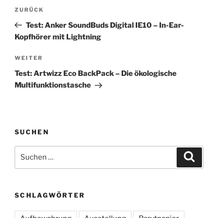
Beitragsnavigation
Vorheriger
ZURÜCK
Beitrag
Test: Anker SoundBuds Digital IE10 – In-Ear-
Kopfhörer mit Lightning
Nächster
WEITER
Beitrag
Test: Artwizz Eco BackPack – Die ökologische
Multifunktionstasche
SUCHEN
Suchen
Suche
nach:
SCHLAGWÖRTER