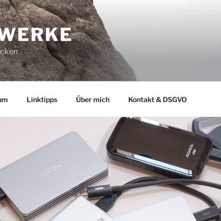
-WERKE
ucken
um
Linktipps
Über mich
Kontakt & DSGVO