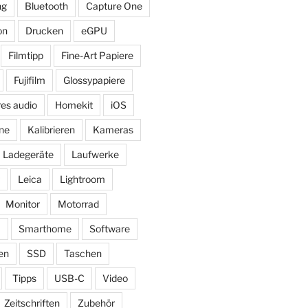
ng
Bluetooth
Capture One
on
Drucken
eGPU
Filmtipp
Fine-Art Papiere
Fujifilm
Glossypapiere
res audio
Homekit
iOS
ne
Kalibrieren
Kameras
Ladegeräte
Laufwerke
Leica
Lightroom
Monitor
Motorrad
ß
Smarthome
Software
en
SSD
Taschen
Tipps
USB-C
Video
Zeitschriften
Zubehör