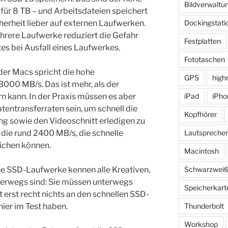
Bildverwaltu
 für 8 TB – und Arbeitsdateien speichert
erheit lieber auf externen Laufwerken.
Dockingstati
hrere Laufwerke reduziert die Gefahr
Festplatten
es bei Ausfall eines Laufwerkes.
Fototaschen
der Macs spricht die hohe
GPS
high
000 MB/s. Das ist mehr, als der
n kann. In der Praxis müssen es aber
iPad
iPho
tentransferraten sein, um schnell die
Kopfhörer
ng sowie den Videoschnitt erledigen zu
die rund 2400 MB/s, die schnelle
Lautsprecher
ichen können.
Macintosh
ne SSD-Laufwerke kennen alle Kreativen,
Schwarzwei
terwegs sind: Sie müssen unterwegs
Speicherkart
t erst recht nichts an den schnellen SSD-
hier im Test haben.
Thunderbolt
Workshop