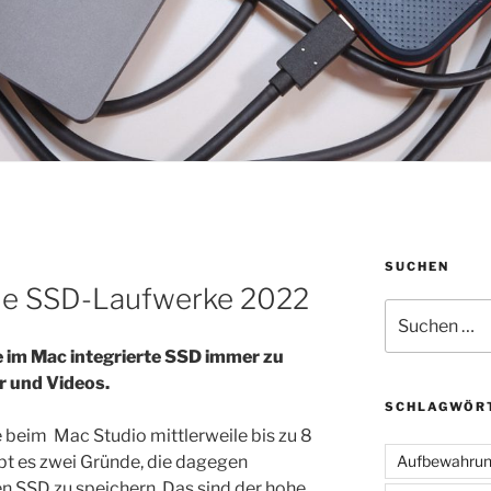
SUCHEN
ile SSD-Laufwerke 2022
Suchen
nach:
e im Mac integrierte SSD immer zu
der und Videos.
SCHLAGWÖR
beim Mac Studio mittlerweile bis zu 8
t es zwei Gründe, die dagegen
Aufbewahru
en SSD zu speichern. Das sind der hohe