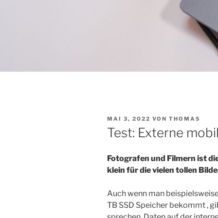
VERÖFFENTLICHT
MAI 3, 2022
VON
THOMAS
AM
Test: Externe mob
Fotografen und Filmern ist di
klein für die vielen tollen Bil
Auch wenn man beispielsweise 
TB SSD Speicher bekommt , gib
sprechen, Daten auf der intern