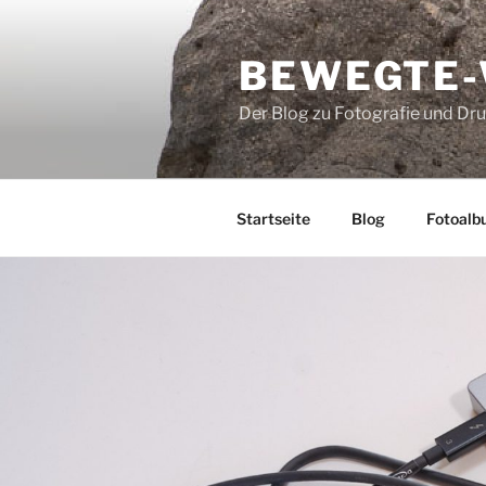
Zum
Inhalt
BEWEGTE
springen
Der Blog zu Fotografie und Dr
Startseite
Blog
Fotoalb