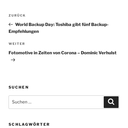
Beitragsnavigation
Vorheriger
ZURÜCK
Beitrag
World Backup Day: Toshiba gibt fünf Backup-
Empfehlungen
Nächster
WEITER
Beitrag
Fotomotive in Zeiten von Corona – Dominic Verhulst
SUCHEN
Suchen
Suche
nach:
SCHLAGWÖRTER