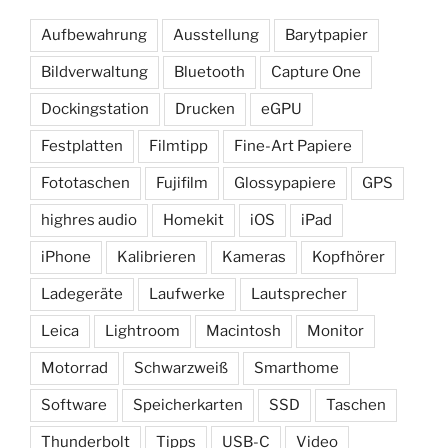
Aufbewahrung
Ausstellung
Barytpapier
Bildverwaltung
Bluetooth
Capture One
Dockingstation
Drucken
eGPU
Festplatten
Filmtipp
Fine-Art Papiere
Fototaschen
Fujifilm
Glossypapiere
GPS
highres audio
Homekit
iOS
iPad
iPhone
Kalibrieren
Kameras
Kopfhörer
Ladegeräte
Laufwerke
Lautsprecher
Leica
Lightroom
Macintosh
Monitor
Motorrad
Schwarzweiß
Smarthome
Software
Speicherkarten
SSD
Taschen
Thunderbolt
Tipps
USB-C
Video