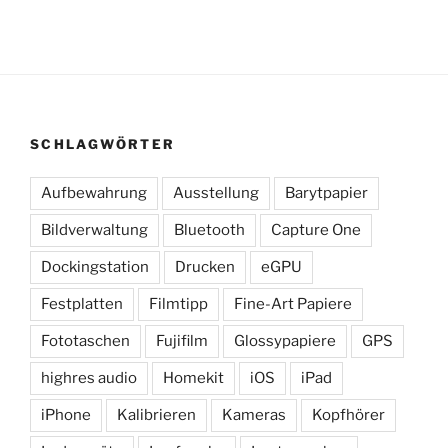
SCHLAGWÖRTER
Aufbewahrung
Ausstellung
Barytpapier
Bildverwaltung
Bluetooth
Capture One
Dockingstation
Drucken
eGPU
Festplatten
Filmtipp
Fine-Art Papiere
Fototaschen
Fujifilm
Glossypapiere
GPS
highres audio
Homekit
iOS
iPad
iPhone
Kalibrieren
Kameras
Kopfhörer