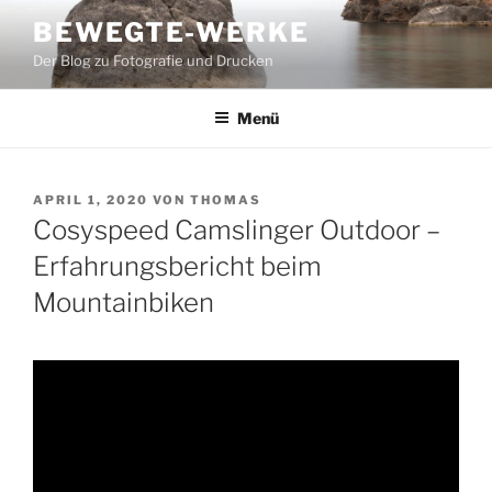
Zum
BEWEGTE-WERKE
Inhalt
Der Blog zu Fotografie und Drucken
springen
Menü
VERÖFFENTLICHT
APRIL 1, 2020
VON
THOMAS
AM
Cosyspeed Camslinger Outdoor –
Erfahrungsbericht beim
Mountainbiken