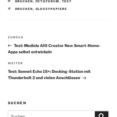
KATEGORIEN
DRUCKEN
,
FOTOFORUM
,
TEST
SCHLAGWÖRTER
DRUCKEN
,
GLOSSYPAPIERE
Beitragsnavigation
Vorheriger
ZURÜCK
Beitrag
Test: Mediola AIO Creator Neo: Smart-Home-
Apps selbst entwickeln
Nächster
WEITER
Beitrag
Test: Sonnet Echo 15+: Docking-Station mit
Thunderbolt 2 und vielen Anschlüssen
SUCHEN
Suchen
Suche