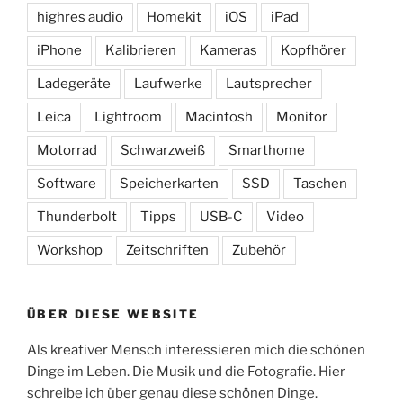
highres audio
Homekit
iOS
iPad
iPhone
Kalibrieren
Kameras
Kopfhörer
Ladegeräte
Laufwerke
Lautsprecher
Leica
Lightroom
Macintosh
Monitor
Motorrad
Schwarzweiß
Smarthome
Software
Speicherkarten
SSD
Taschen
Thunderbolt
Tipps
USB-C
Video
Workshop
Zeitschriften
Zubehör
ÜBER DIESE WEBSITE
Als kreativer Mensch interessieren mich die schönen
Dinge im Leben. Die Musik und die Fotografie. Hier
schreibe ich über genau diese schönen Dinge.