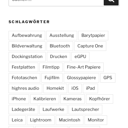
nach:
SCHLAGWÖRTER
Aufbewahrung
Ausstellung
Barytpapier
Bildverwaltung
Bluetooth
Capture One
Dockingstation
Drucken
eGPU
Festplatten
Filmtipp
Fine-Art Papiere
Fototaschen
Fujifilm
Glossypapiere
GPS
highres audio
Homekit
iOS
iPad
iPhone
Kalibrieren
Kameras
Kopfhörer
Ladegeräte
Laufwerke
Lautsprecher
Leica
Lightroom
Macintosh
Monitor