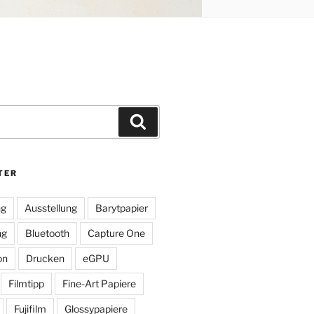
Suchen
TER
ng
Ausstellung
Barytpapier
ng
Bluetooth
Capture One
on
Drucken
eGPU
Filmtipp
Fine-Art Papiere
Fujifilm
Glossypapiere