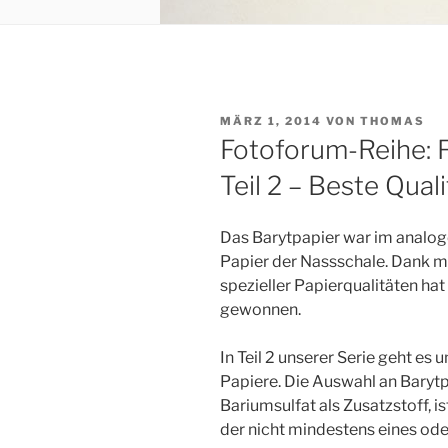
VERÖFFENTLICHT
MÄRZ 1, 2014
VON
THOMAS
AM
Fotoforum-Reihe: 
Teil 2 – Beste Qual
Das Barytpapier war im analo
Papier der Nassschale. Dank m
spezieller Papierqualitäten ha
gewonnen.
In Teil 2 unserer Serie geht es
Papiere. Die Auswahl an Barytp
Bariumsulfat als Zusatzstoff, i
der nicht mindestens eines ode