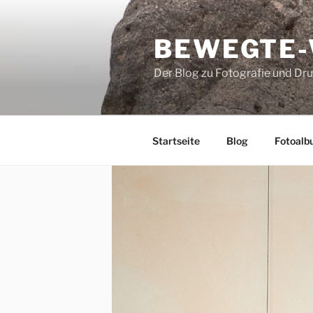
Zum
Inhalt
BEWEGTE
springen
Der Blog zu Fotografie und Dr
Startseite
Blog
Fotoalb