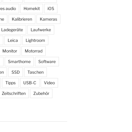
res audio
Homekit
iOS
ne
Kalibrieren
Kameras
Ladegeräte
Laufwerke
Leica
Lightroom
Monitor
Motorrad
ß
Smarthome
Software
en
SSD
Taschen
Tipps
USB-C
Video
Zeitschriften
Zubehör