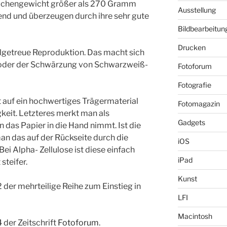
lächengewicht größer als 270 Gramm
Ausstellung
end und überzeugen durch ihre sehr gute
Bildbearbeitun
Drucken
algetreue Reproduktion. Das macht sich
n oder der Schwärzung von Schwarzweiß-
Fotoforum
Fotografie
t auf ein hochwertiges Trägermaterial
Fotomagazin
keit. Letzteres merkt man als
Gadgets
 das Papier in die Hand nimmt. Ist die
an das auf der Rückseite durch die
iOS
Bei Alpha- Zellulose ist diese einfach
iPad
 steifer.
Kunst
 2 der mehrteilige Reihe zum Einstieg in
LFI
Macintosh
 der Zeitschrift
Fotoforum
.