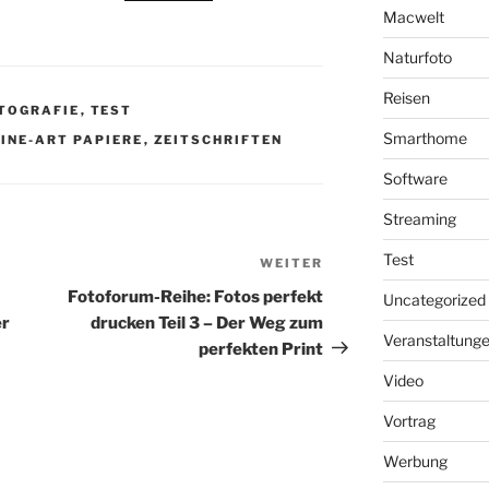
Macwelt
Naturfoto
Reisen
TOGRAFIE
,
TEST
Smarthome
FINE-ART PAPIERE
,
ZEITSCHRIFTEN
Software
Streaming
Test
WEITER
Nächster
Beitrag
Fotoforum-Reihe: Fotos perfekt
Uncategorized
er
drucken Teil 3 – Der Weg zum
Veranstaltung
perfekten Print
Video
Vortrag
Werbung