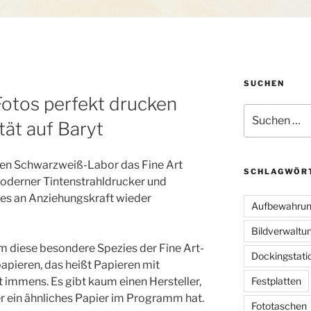
SUCHEN
Fotos perfekt drucken
Suchen
ität auf Baryt
nach:
gen Schwarzweiß-Labor das Fine Art
SCHLAGWÖR
oderner Tintenstrahldrucker und
t es an Anziehungskraft wieder
Aufbewahru
Bildverwaltu
 um diese besondere Spezies der Fine Art-
Dockingstati
apieren, das heißt Papieren mit
st immens. Es gibt kaum einen Hersteller,
Festplatten
r ein ähnliches Papier im Programm hat.
Fototaschen