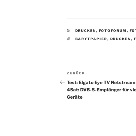
KATEGORIEN
DRUCKEN
,
FOTOFORUM
,
FO
SCHLAGWÖRTER
BARYTPAPIER
,
DRUCKEN
,
Beitragsnavigation
Vorheriger
ZURÜCK
Beitrag
Test: Elgato Eye TV Netstream
4Sat: DVB-S-Empfänger für vi
Geräte