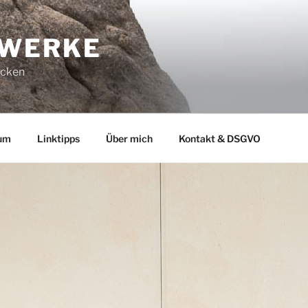
-WERKE
ucken
um
Linktipps
Über mich
Kontakt & DSGVO