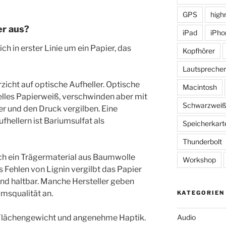
GPS
high
er aus?
iPad
iPho
ch in erster Linie um ein Papier, das
Kopfhörer
Lautsprecher
zicht auf optische Aufheller. Optische
Macintosh
helles Papierweiß, verschwinden aber mit
Schwarzwei
er und den Druck vergilben. Eine
fhellern ist Bariumsulfat als
Speicherkart
Thunderbolt
ch ein Trägermaterial aus Baumwolle
Workshop
s Fehlen von Lignin vergilbt das Papier
 und haltbar. Manche Hersteller geben
msqualität an.
KATEGORIEN
 Flächengewicht und angenehme Haptik.
Audio