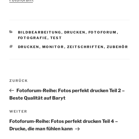
KATEGORIEN
BILDBEARBEITUNG
,
DRUCKEN
,
FOTOFORUM
,
FOTOGRAFIE
,
TEST
SCHLAGWÖRTER
DRUCKEN
,
MONITOR
,
ZEITSCHRIFTEN
,
ZUBEHÖR
Beitragsnavigation
Vorheriger
ZURÜCK
Beitrag
Fotoforum-Reihe: Fotos perfekt drucken Teil 2 –
Beste Qualität auf Baryt
Nächster
WEITER
Beitrag
Fotoforum-Reihe: Fotos perfekt drucken Teil 4 –
Drucke, die man fühlen kann