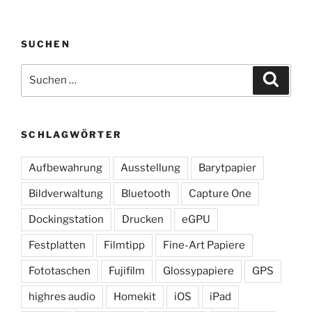
SUCHEN
Suchen
Suche
nach:
SCHLAGWÖRTER
Aufbewahrung
Ausstellung
Barytpapier
Bildverwaltung
Bluetooth
Capture One
Dockingstation
Drucken
eGPU
Festplatten
Filmtipp
Fine-Art Papiere
Fototaschen
Fujifilm
Glossypapiere
GPS
highres audio
Homekit
iOS
iPad