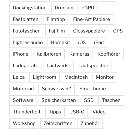
Dockingstation
Drucken
eGPU
Festplatten
Filmtipp
Fine-Art Papiere
Fototaschen
Fujifilm
Glossypapiere
GPS
highres audio
Homekit
iOS
iPad
iPhone
Kalibrieren
Kameras
Kopfhörer
Ladegeräte
Laufwerke
Lautsprecher
Leica
Lightroom
Macintosh
Monitor
Motorrad
Schwarzweiß
Smarthome
Software
Speicherkarten
SSD
Taschen
Thunderbolt
Tipps
USB-C
Video
Workshop
Zeitschriften
Zubehör