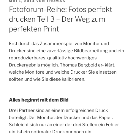
VERÖFFENTLICHT
MAI 1, 2014
VON
THOMAS
AM
Fotoforum-Reihe: Fotos perfekt
drucken Teil 3 – Der Weg zum
perfekten Print
Erst durch das Zusammenspiel von Monitor und
Drucker sind eine zuverlässige Bildbearbeitung und ein
reproduzierbares, qualitativ hochwertiges
Druckergebnis möglich. Thomas Bergbold er- klärt,
welche Monitore und welche Drucker Sie einsetzen
sollten und wie Sie diese kalibrieren.
Alles beginnt mit dem Bild
Drei Partner sind an einem erfolgreichen Druck
beteiligt: Der Monitor, der Drucker und das Papier.
Schleicht sich nur an einer der drei Stellen ein Fehler
ein, ist ein optimaler Druck nur noch ein