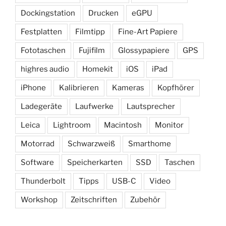
Dockingstation
Drucken
eGPU
Festplatten
Filmtipp
Fine-Art Papiere
Fototaschen
Fujifilm
Glossypapiere
GPS
highres audio
Homekit
iOS
iPad
iPhone
Kalibrieren
Kameras
Kopfhörer
Ladegeräte
Laufwerke
Lautsprecher
Leica
Lightroom
Macintosh
Monitor
Motorrad
Schwarzweiß
Smarthome
Software
Speicherkarten
SSD
Taschen
Thunderbolt
Tipps
USB-C
Video
Workshop
Zeitschriften
Zubehör