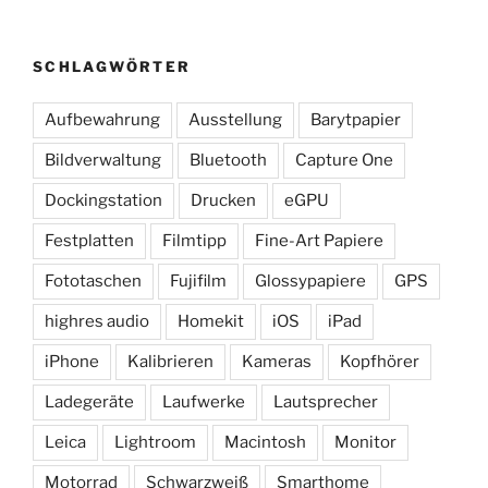
SCHLAGWÖRTER
Aufbewahrung
Ausstellung
Barytpapier
Bildverwaltung
Bluetooth
Capture One
Dockingstation
Drucken
eGPU
Festplatten
Filmtipp
Fine-Art Papiere
Fototaschen
Fujifilm
Glossypapiere
GPS
highres audio
Homekit
iOS
iPad
iPhone
Kalibrieren
Kameras
Kopfhörer
Ladegeräte
Laufwerke
Lautsprecher
Leica
Lightroom
Macintosh
Monitor
Motorrad
Schwarzweiß
Smarthome