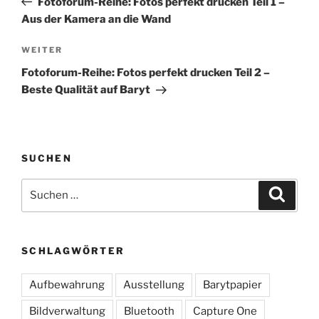
Fotoforum-Reihe: Fotos perfekt drucken Teil 1 –
Aus der Kamera an die Wand
Nächster
WEITER
Beitrag
Fotoforum-Reihe: Fotos perfekt drucken Teil 2 –
Beste Qualität auf Baryt
SUCHEN
Suchen
Suche
nach:
SCHLAGWÖRTER
Aufbewahrung
Ausstellung
Barytpapier
Bildverwaltung
Bluetooth
Capture One