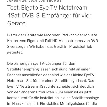
VERÖFFENTLICHT
JANUAR 24, 2014
VON
THOMAS
AM
Test: Elgato Eye TV Netstream
4Sat: DVB-S-Empfänger für vier
Geräte
Bis zu vier Geräte wie Mac oder iPad kann der robuste
Kasten von Elgato mit Full-HD-Videostreams von DVB-
S versorgen. Wir haben das Gerät im Praxisbetrieb
getestet.
Die bisherigen Eye TV-Lösungen für den
Satellitenempfang lassen sich nur direkt an einen
Rechner anschließen oder sind wie das kleine
EyeTV
Netstream Sat
für nur einen Satelliten gedacht. Das
Eye TV Netstream 4Sat unterscheidet sich deutlich
von den anderen Produkten. Zum einen ist es jetzt
konsequent für die Installation in eine Satellitenanlage
im Haus konzipiert. Ein stabiles Metallgehäuse für die