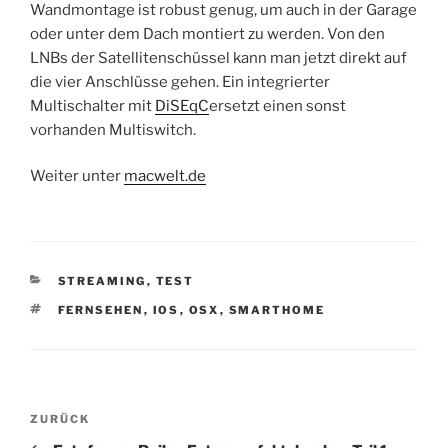
Wandmontage ist robust genug, um auch in der Garage
oder unter dem Dach montiert zu werden. Von den
LNBs der Satellitenschüssel kann man jetzt direkt auf
die vier Anschlüsse gehen. Ein integrierter
Multischalter mit
DiSEqC
ersetzt einen sonst
vorhanden Multiswitch.
Weiter unter
macwelt.de
KATEGORIEN
STREAMING
,
TEST
SCHLAGWÖRTER
FERNSEHEN
,
IOS
,
OSX
,
SMARTHOME
Beitragsnavigation
Vorheriger
ZURÜCK
Beitrag