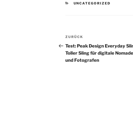
KATEGORIEN
UNCATEGORIZED
Beitragsnavigation
Vorheriger
ZURÜCK
Beitrag
Test: Peak Design Everyday Sli
Toller Sling für digitale Nomad
und Fotografen