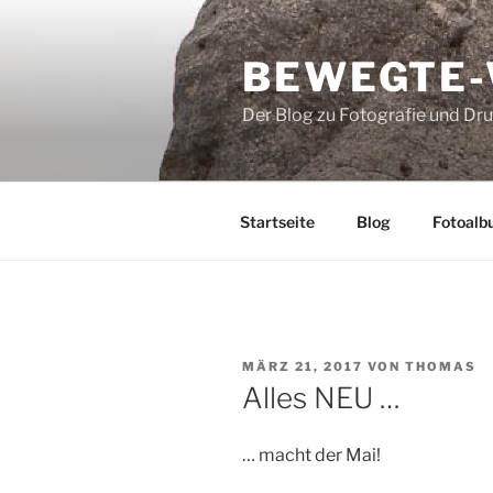
Zum
Inhalt
BEWEGTE
springen
Der Blog zu Fotografie und Dr
Startseite
Blog
Fotoalb
VERÖFFENTLICHT
MÄRZ 21, 2017
VON
THOMAS
AM
Alles NEU …
… macht der Mai!