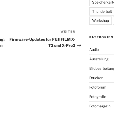
Speicherkart
Thunderbolt
Workshop
WEITER
Nächster
KATEGORIEN
Beitrag
ng:
Firmware-Updates für FUJIFILM X-
en
T2 und X-Pro2
Audio
Ausstellung
Bildbearbeitun
Drucken
Fotoforum
Fotografie
Fotomagazin