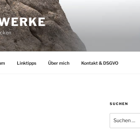
-WERKE
ucken
um
Linktipps
Über mich
Kontakt & DSGVO
SUCHEN
Suchen
nach: