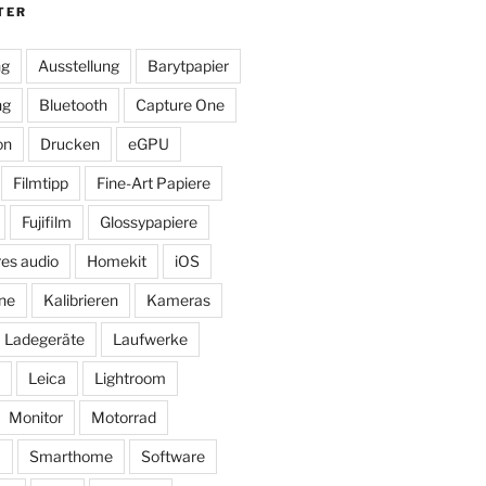
TER
ng
Ausstellung
Barytpapier
ng
Bluetooth
Capture One
on
Drucken
eGPU
Filmtipp
Fine-Art Papiere
Fujifilm
Glossypapiere
res audio
Homekit
iOS
ne
Kalibrieren
Kameras
Ladegeräte
Laufwerke
Leica
Lightroom
Monitor
Motorrad
ß
Smarthome
Software