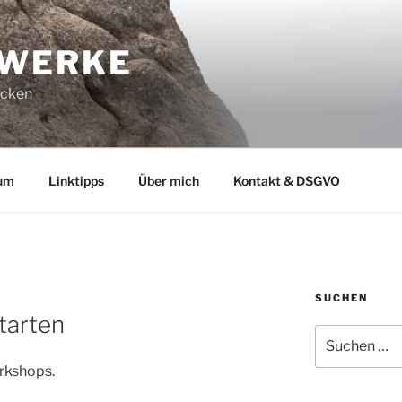
-WERKE
ucken
um
Linktipps
Über mich
Kontakt & DSGVO
SUCHEN
tarten
Suchen
nach:
orkshops.