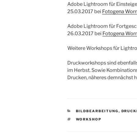
Adobe Lightroom für Einsteige
25.03.2017 bei
Fotogena Wor
Adobe Lightroom für Fortgesc
26.03.2017 bei
Fotogena Wor
Weitere Workshops für Light
Druckworkshops sind ebenfalls
im Herbst. Sowie Kombination
Drucken, näheres demnächst hi
KATEGORIEN
BILDBEARBEITUNG
,
DRUCK
SCHLAGWÖRTER
WORKSHOP