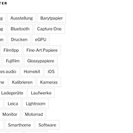
TER
ng
Ausstellung
Barytpapier
ng
Bluetooth
Capture One
on
Drucken
eGPU
Filmtipp
Fine-Art Papiere
Fujifilm
Glossypapiere
res audio
Homekit
iOS
ne
Kalibrieren
Kameras
Ladegeräte
Laufwerke
Leica
Lightroom
Monitor
Motorrad
ß
Smarthome
Software