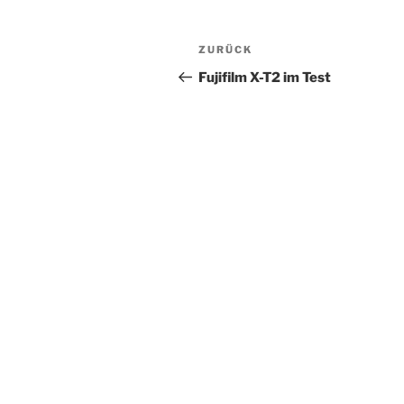
Beitragsnavigation
Vorheriger
ZURÜCK
Beitrag
Fujifilm X-T2 im Test