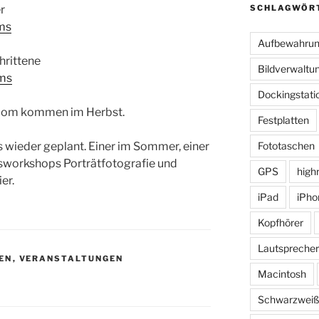
r
SCHLAGWÖR
ms
Aufbewahru
hrittene
Bildverwaltu
ms
Dockingstati
room kommen im Herbst.
Festplatten
 wieder geplant. Einer im Sommer, einer
Fototaschen
sworkshops Porträtfotografie und
GPS
high
er.
iPad
iPho
Kopfhörer
Lautsprecher
EN
,
VERANSTALTUNGEN
Macintosh
Schwarzwei