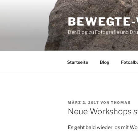
Zum
Inhalt
BEWEGTE
springen
Der Blog zu Fotografie und Dr
Startseite
Blog
Fotoalb
VERÖFFENTLICHT
MÄRZ 2, 2017
VON
THOMAS
AM
Neue Workshops s
Es geht bald wieder los mit W