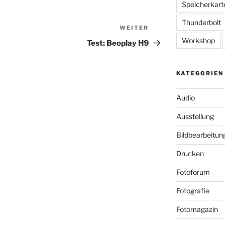
Speicherkart
Thunderbolt
WEITER
Nächster
Beitrag
Workshop
Test: Beoplay H9
KATEGORIEN
Audio
Ausstellung
Bildbearbeitun
Drucken
Fotoforum
Fotografie
Fotomagazin