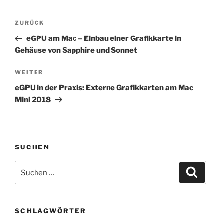
Beitragsnavigation
Vorheriger
ZURÜCK
Beitrag
eGPU am Mac – Einbau einer Grafikkarte in
Gehäuse von Sapphire und Sonnet
Nächster
WEITER
Beitrag
eGPU in der Praxis: Externe Grafikkarten am Mac
Mini 2018
SUCHEN
Suchen
Suche
nach:
SCHLAGWÖRTER