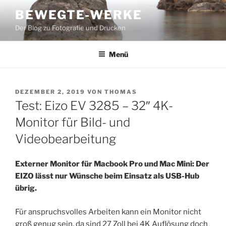
Zum
BEWEGTE-WERKE
Inhalt
Der Blog zu Fotografie und Drucken
springen
Menü
VERÖFFENTLICHT
DEZEMBER 2, 2019
VON
THOMAS
AM
Test: Eizo EV 3285 – 32″ 4K-
Monitor für Bild- und
Videobearbeitung
Externer Monitor für Macbook Pro und Mac Mini: Der
EIZO lässt nur Wünsche beim Einsatz als USB-Hub
übrig.
Für anspruchsvolles Arbeiten kann ein Monitor nicht
groß genug sein, da sind 27 Zoll bei 4K Auflösung doch