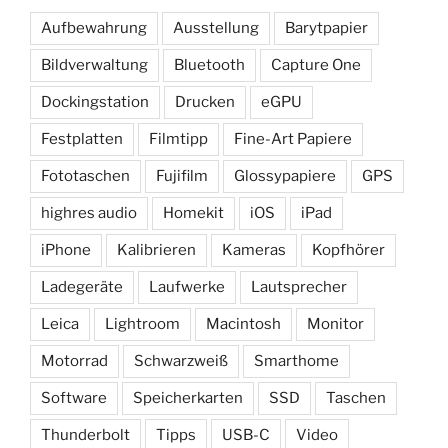
Aufbewahrung
Ausstellung
Barytpapier
Bildverwaltung
Bluetooth
Capture One
Dockingstation
Drucken
eGPU
Festplatten
Filmtipp
Fine-Art Papiere
Fototaschen
Fujifilm
Glossypapiere
GPS
highres audio
Homekit
iOS
iPad
iPhone
Kalibrieren
Kameras
Kopfhörer
Ladegeräte
Laufwerke
Lautsprecher
Leica
Lightroom
Macintosh
Monitor
Motorrad
Schwarzweiß
Smarthome
Software
Speicherkarten
SSD
Taschen
Thunderbolt
Tipps
USB-C
Video