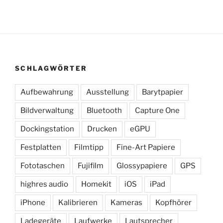
SCHLAGWÖRTER
Aufbewahrung
Ausstellung
Barytpapier
Bildverwaltung
Bluetooth
Capture One
Dockingstation
Drucken
eGPU
Festplatten
Filmtipp
Fine-Art Papiere
Fototaschen
Fujifilm
Glossypapiere
GPS
highres audio
Homekit
iOS
iPad
iPhone
Kalibrieren
Kameras
Kopfhörer
Ladegeräte
Laufwerke
Lautsprecher