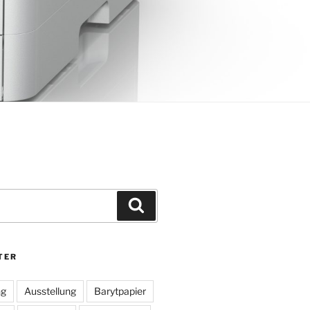
Suchen
TER
ng
Ausstellung
Barytpapier