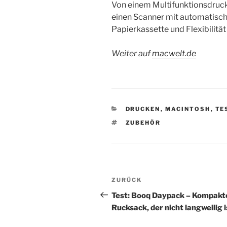
Von einem Multifunktionsdruc
einen Scanner mit automatisc
Papierkassette und Flexibilitä
Weiter auf
macwelt.de
KATEGORIEN
DRUCKEN
,
MACINTOSH
,
TE
SCHLAGWÖRTER
ZUBEHÖR
Beitragsnavigation
Vorheriger
ZURÜCK
Beitrag
Test: Booq Daypack – Kompakt
Rucksack, der nicht langweilig i