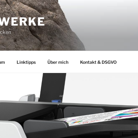
-WERKE
ucken
um
Linktipps
Über mich
Kontakt & DSGVO