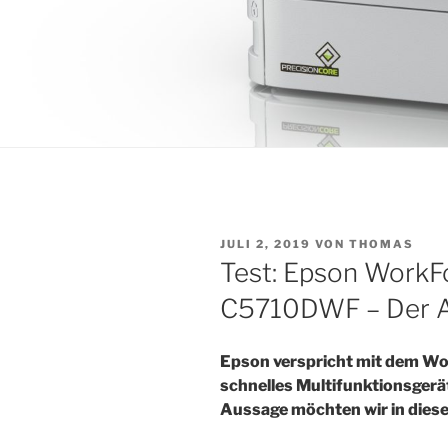
VERÖFFENTLICHT
JULI 2, 2019
VON
THOMAS
AM
Test: Epson WorkF
C5710DWF – Der Al
Epson verspricht mit dem 
schnelles Multifunktionsgerät
Aussage möchten wir in dies