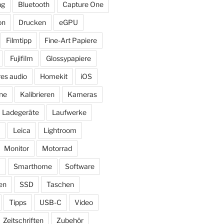
ng
Bluetooth
Capture One
on
Drucken
eGPU
Filmtipp
Fine-Art Papiere
Fujifilm
Glossypapiere
res audio
Homekit
iOS
ne
Kalibrieren
Kameras
Ladegeräte
Laufwerke
Leica
Lightroom
Monitor
Motorrad
ß
Smarthome
Software
en
SSD
Taschen
Tipps
USB-C
Video
Zeitschriften
Zubehör