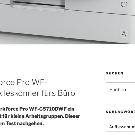
SUCHEN
orce Pro WF-
Suchen
leskönner fürs Büro
nach:
WorkForce Pro WF-C5710DWF ein
SCHLAGWÖR
 für kleine Arbeitsgruppen. Dieser
em Test nachgehen.
Aufbewahru