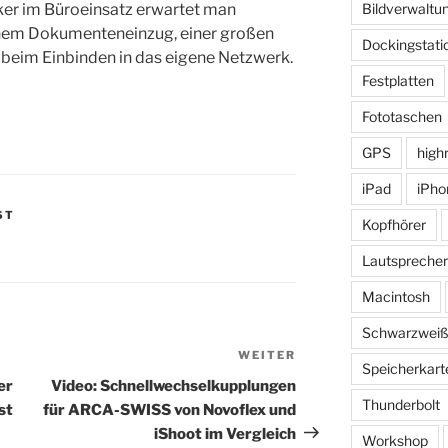
ker im Büroeinsatz erwartet man
Bildverwaltu
hem Dokumenteneinzug, einer großen
Dockingstati
t beim Einbinden in das eigene Netzwerk.
Festplatten
Fototaschen
GPS
high
iPad
iPho
ST
Kopfhörer
Lautsprecher
Macintosh
Schwarzwei
WEITER
Nächster
Speicherkart
Beitrag
er
Video: Schnellwechselkupplungen
Thunderbolt
st
für ARCA-SWISS von Novoflex und
iShoot im Vergleich
Workshop