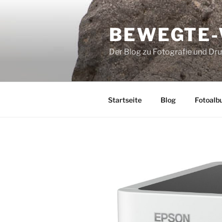
Zum
Inhalt
BEWEGTE
springen
Der Blog zu Fotografie und Dr
Startseite
Blog
Fotoalb