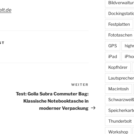
Bildverwaltu
lt.de
Dockingstati
Festplatten
Fototaschen
ST
GPS
high
iPad
iPho
Kopfhörer
Lautsprecher
WEITER
Nächster
Macintosh
Beitrag
Test: Golla Subra Commuter Bag:
Schwarzwei
Klassische Notebooktasche in
moderner Verpackung
Speicherkart
Thunderbolt
Workshop