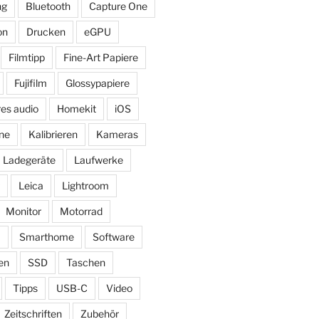
ng
Bluetooth
Capture One
on
Drucken
eGPU
Filmtipp
Fine-Art Papiere
Fujifilm
Glossypapiere
res audio
Homekit
iOS
ne
Kalibrieren
Kameras
Ladegeräte
Laufwerke
Leica
Lightroom
Monitor
Motorrad
ß
Smarthome
Software
en
SSD
Taschen
Tipps
USB-C
Video
Zeitschriften
Zubehör