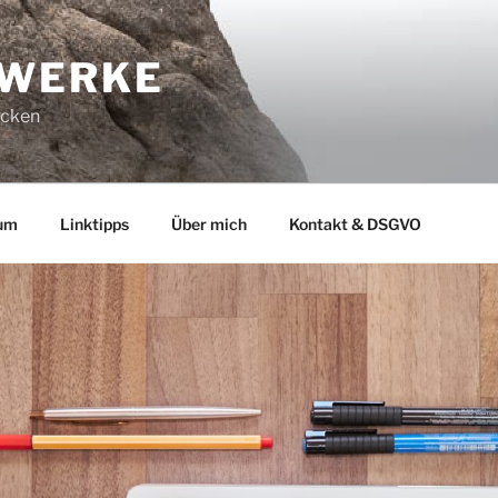
-WERKE
ucken
um
Linktipps
Über mich
Kontakt & DSGVO