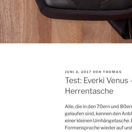
VERÖFFENTLICHT
JUNI 2, 2017
VON
THOMAS
AM
Test: Everki Venus
Herrentasche
Alle, die in den 70ern und 80e
gelaufen sind, kennen den Anbl
einer kleinen Umhängetasche. 
Formensprache wieder auf und br