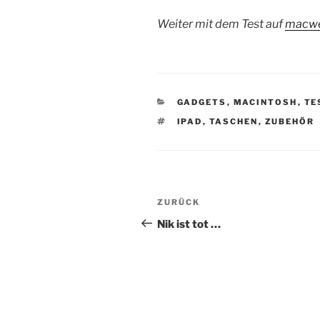
Weiter mit dem Test auf
macwe
KATEGORIEN
GADGETS
,
MACINTOSH
,
TE
SCHLAGWÖRTER
IPAD
,
TASCHEN
,
ZUBEHÖR
Beitragsnavigation
Vorheriger
ZURÜCK
Beitrag
Nik ist tot …