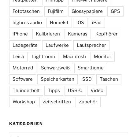
Fototaschen
Fujifilm
Glossypapiere
GPS
highres audio
Homekit
iOS
iPad
iPhone
Kalibrieren
Kameras
Kopfhörer
Ladegeräte
Laufwerke
Lautsprecher
Leica
Lightroom
Macintosh
Monitor
Motorrad
Schwarzweiß
Smarthome
Software
Speicherkarten
SSD
Taschen
Thunderbolt
Tipps
USB-C
Video
Workshop
Zeitschriften
Zubehör
KATEGORIEN