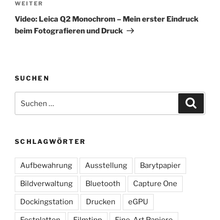
Nächster
WEITER
Beitrag
Video: Leica Q2 Monochrom – Mein erster Eindruck
beim Fotografieren und Druck
SUCHEN
Suchen
Suche
nach:
SCHLAGWÖRTER
Aufbewahrung
Ausstellung
Barytpapier
Bildverwaltung
Bluetooth
Capture One
Dockingstation
Drucken
eGPU
Festplatten
Filmtipp
Fine-Art Papiere