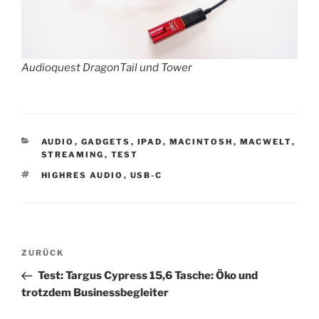
Audioquest DragonTail und Tower
KATEGORIEN
AUDIO
,
GADGETS
,
IPAD
,
MACINTOSH
,
MACWELT
,
STREAMING
,
TEST
SCHLAGWÖRTER
HIGHRES AUDIO
,
USB-C
Beitragsnavigation
Vorheriger
ZURÜCK
Beitrag
Test: Targus Cypress 15,6 Tasche: Öko und
trotzdem Businessbegleiter