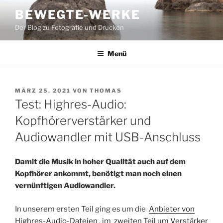
Zum
BEWEGTE-WERKE
Inhalt
Der Blog zu Fotografie und Drucken
springen
Menü
VERÖFFENTLICHT
MÄRZ 25, 2021
VON
THOMAS
AM
Test: Highres-Audio:
Kopfhörerverstärker und
Audiowandler mit USB-Anschluss
Damit die Musik in hoher Qualität auch auf dem
Kopfhörer ankommt, benötigt man noch einen
vernünftigen Audiowandler.
In unserem ersten Teil ging es um die
Anbieter von
Highres-Audio-Dateien
, im
zweiten Teil um Verstärker