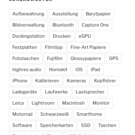
Aufbewahrung
Ausstellung
Barytpapier
Bildverwaltung
Bluetooth
Capture One
Dockingstation
Drucken
eGPU
Festplatten
Filmtipp
Fine-Art Papiere
Fototaschen
Fujifilm
Glossypapiere
GPS
highres audio
Homekit
iOS
iPad
iPhone
Kalibrieren
Kameras
Kopfhörer
Ladegeräte
Laufwerke
Lautsprecher
Leica
Lightroom
Macintosh
Monitor
Motorrad
Schwarzweiß
Smarthome
Software
Speicherkarten
SSD
Taschen