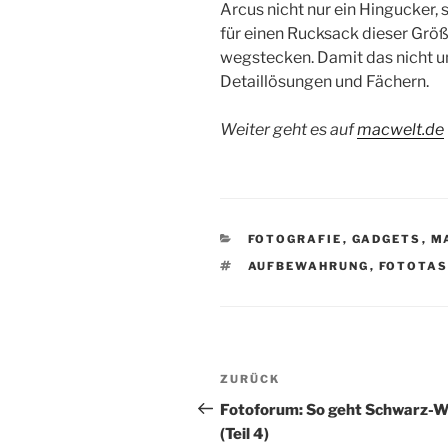
Arcus nicht nur ein Hingucker,
für einen Rucksack dieser Größ
wegstecken. Damit das nicht ung
Detaillösungen und Fächern.
Weiter geht es auf
macwelt.de
KATEGORIEN
FOTOGRAFIE
,
GADGETS
,
M
SCHLAGWÖRTER
AUFBEWAHRUNG
,
FOTOTAS
Beitragsnavigation
Vorheriger
ZURÜCK
Beitrag
Fotoforum: So geht Schwarz-W
(Teil 4)