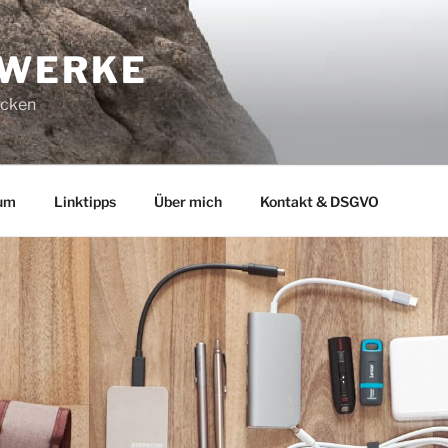
-WERKE
ucken
um
Linktipps
Über mich
Kontakt & DSGVO