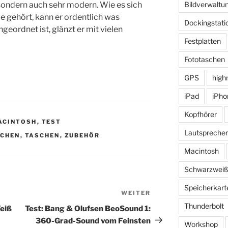
 sondern auch sehr modern. Wie es sich
Bildverwaltu
e gehört, kann er ordentlich was
Dockingstati
eordnet ist, glänzt er mit vielen
Festplatten
Fototaschen
GPS
high
iPad
iPho
Kopfhörer
ACINTOSH
,
TEST
Lautsprecher
CHEN
,
TASCHEN
,
ZUBEHÖR
Macintosh
Schwarzwei
Speicherkart
WEITER
Nächster
Beitrag
Thunderbolt
eiß
Test: Bang & Olufsen BeoSound 1:
360-Grad-Sound vom Feinsten
Workshop