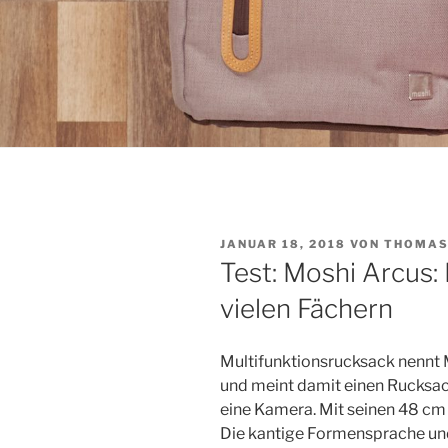
VERÖFFENTLICHT
JANUAR 18, 2018
VON
THOMA
AM
Test: Moshi Arcus
vielen Fächern
Multifunktionsrucksack nennt
und meint damit einen Rucksac
eine Kamera. Mit seinen 48 cm H
Die kantige Formensprache und 