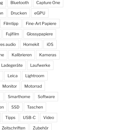
ng
Bluetooth
Capture One
on
Drucken
eGPU
Filmtipp
Fine-Art Papiere
Fujifilm
Glossypapiere
res audio
Homekit
iOS
ne
Kalibrieren
Kameras
Ladegeräte
Laufwerke
Leica
Lightroom
Monitor
Motorrad
ß
Smarthome
Software
en
SSD
Taschen
Tipps
USB-C
Video
Zeitschriften
Zubehör