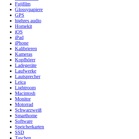
Fujifilm
Glossypapiere
GPS
highres audio
Homekit
iOS
iPad
iPhone
Kalibrieren
Kameras
Kopfhörer
Ladegeräte
Laufwerke
Lautsprecher
Leica
Lightroom
Macintosh
Monitor
Motorrad
Schwarzweiß
Smarthome
Software
Speicherkarten
SSD
Taschen