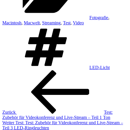
Fotografie
,
Macintosh
,
Macwelt
,
Streaming
,
Test
,
Video
Schlagwörter
LED-Licht
Beitragsnavigation
Vorheriger
Beitrag
Zurück
Test:
Zubehör für Videokonferenz und Live-Stream – Teil 1 Ton
Nächster
Weiter
Test: Test: Zubehör für Videokonferenz und Live-Stream –
Beitrag
Teil 3 LED-Ringleuchten