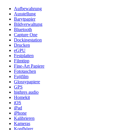
Aufbewahrung
Ausstellung
Barytpapier
Bildverwaltung
Bluetooth
Capture One
Dockingstation
Drucken
eGPU
Festplatten
Filmtipp
Fine-Art Papiere
Fototaschen
Fujifilm
Glossypapiere
GPS
highres audio
Homekit
iOS
iPad
iPhone
Kalibrieren
Kameras
Kopfhörer