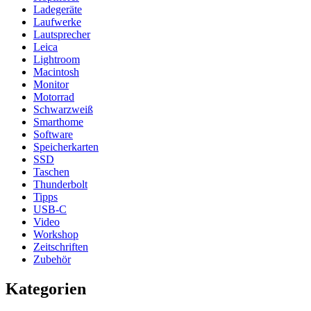
Ladegeräte
Laufwerke
Lautsprecher
Leica
Lightroom
Macintosh
Monitor
Motorrad
Schwarzweiß
Smarthome
Software
Speicherkarten
SSD
Taschen
Thunderbolt
Tipps
USB-C
Video
Workshop
Zeitschriften
Zubehör
Kategorien