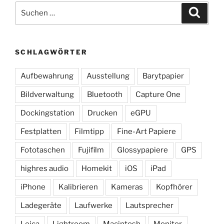
Suchen
Suche
nach:
SCHLAGWÖRTER
Aufbewahrung
Ausstellung
Barytpapier
Bildverwaltung
Bluetooth
Capture One
Dockingstation
Drucken
eGPU
Festplatten
Filmtipp
Fine-Art Papiere
Fototaschen
Fujifilm
Glossypapiere
GPS
highres audio
Homekit
iOS
iPad
iPhone
Kalibrieren
Kameras
Kopfhörer
Ladegeräte
Laufwerke
Lautsprecher