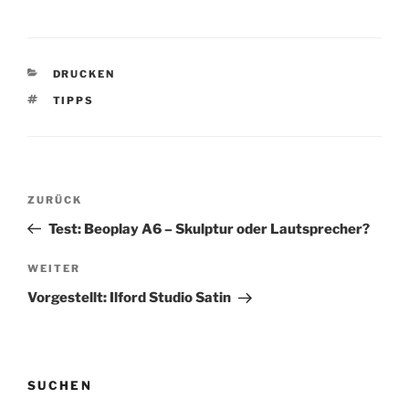
KATEGORIEN
DRUCKEN
SCHLAGWÖRTER
TIPPS
Beitragsnavigation
Vorheriger
ZURÜCK
Beitrag
Test: Beoplay A6 – Skulptur oder Lautsprecher?
Nächster
WEITER
Beitrag
Vorgestellt: Ilford Studio Satin
SUCHEN