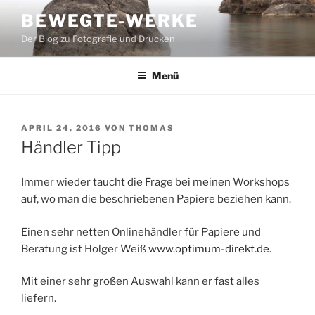
Zum
BEWEGTE-WERKE
Inhalt
Der Blog zu Fotografie und Drucken
springen
Menü
VERÖFFENTLICHT
APRIL 24, 2016
VON
THOMAS
AM
Händler Tipp
Immer wieder taucht die Frage bei meinen Workshops
auf, wo man die beschriebenen Papiere beziehen kann.
Einen sehr netten Onlinehändler für Papiere und
Beratung ist Holger Weiß
www.optimum-direkt.de
.
Mit einer sehr großen Auswahl kann er fast alles
liefern.