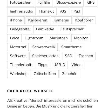
Fototaschen
Fujifilm
Glossypapiere
GPS
highres audio
Homekit
iOS
iPad
iPhone
Kalibrieren
Kameras
Kopfhörer
Ladegeräte
Laufwerke
Lautsprecher
Leica
Lightroom
Macintosh
Monitor
Motorrad
Schwarzweiß
Smarthome
Software
Speicherkarten
SSD
Taschen
Thunderbolt
Tipps
USB-C
Video
Workshop
Zeitschriften
Zubehör
ÜBER DIESE WEBSITE
Als kreativer Mensch interessieren mich die schönen
Dinge im Leben. Die Musik und die Fotografie. Hier